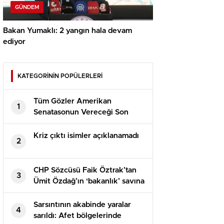
GÜNDEM
Bakan Yumaklı: 2 yangın hala devam
ediyor
KATEGORİNİN POPÜLERLERİ
Tüm Gözler Amerikan
1
Senatasonun Vereceği Son
Kararda
Kriz çıktı isimler açıklanamadı
2
CHP Sözcüsü Faik Öztrak’tan
3
Ümit Özdağ’ın ‘bakanlık’ savına
yalanlama: İki protokolde de bu
türlü bir husus yok
Sarsıntının akabinde yaralar
4
sarıldı: Afet bölgelerinde