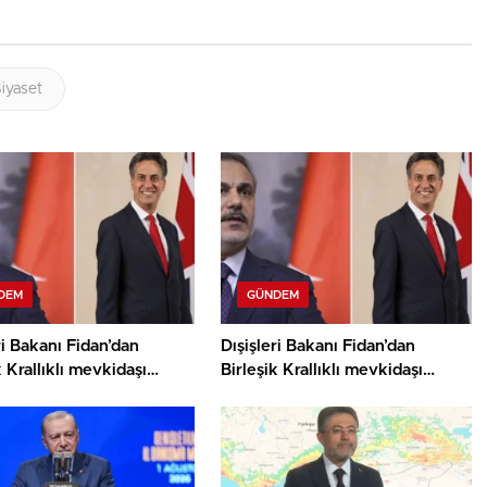
iyaset
DEM
GÜNDEM
ri Bakanı Fidan’dan
Dışişleri Bakanı Fidan’dan
k Krallıklı mevkidaşı
Birleşik Krallıklı mevkidaşı
nd’dan Gazze görüşmesi
Miliband ile Gazze görüşmesi