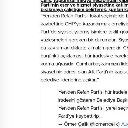
Çelik, toplumsal medya hesabından yaptığ
Parti’nin eser ve hizmet siyasetine katılm
bırakmaya çalıştığını belirterek, şunları k
“Yeniden Refah Partisi, lokal seçimlerde 
kaybettirip CHP’ye kazandırmak emeliyle
Parti’de siyaset yapmış isimlere teklif gö
yüzleşmeleri gereken bir durumdur. Siyas
bu kavramları dikkate almaları gerekir. C
bugünkü açıklaması, hür iradesiyle harek
kurma uğraşıdır. Cumhurbaşkanımızın lid
siyasetinin adresi olan AK Parti’nin kapı
belediye liderlerine açıktır.”
Yeniden Refah Partisi hür iradele
iradesini gösteren Belediye Başka
Yeniden Refah Partisi, yerel seç
Parti’ye kaybettirip…
— Ömer Çelik (@omerrcelik)
Au