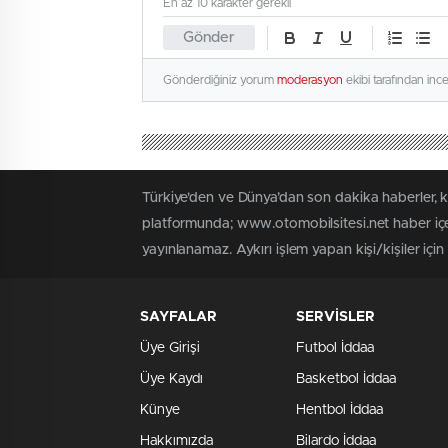
En az 10 karakter gerekli
Gönder
Gönderdiğiniz yorum
moderasyon
ekibi tarafından inc
Türkiye'den ve Dünya’dan son dakika haberler, 
platformunda; www.otomobilsitesi.net haber içer
yayınlanamaz. Aykırı işlem yapan kişi/kişiler içi
SAYFALAR
SERVİSLER
Üye Girişi
Futbol İddaa
Üye Kaydı
Basketbol İddaa
Künye
Hentbol İddaa
Hakkımızda
Bilardo İddaa