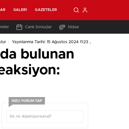
LAR
GALERI
GAZETELER
neler
Canlı Sonuçlar
İddaa
,
tur
Yayınlanma Tarihi: 15 Ağustos 2024 11:23
ında bulunan
eaksiyon:
HIZLI YORUM YAP