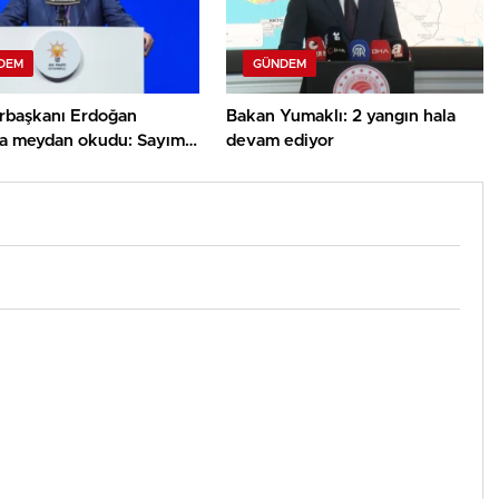
DEM
GÜNDEM
başkanı Erdoğan
Bakan Yumaklı: 2 yangın hala
rla meydan okudu: Sayımız
devam ediyor
on 710 bine ulaştı