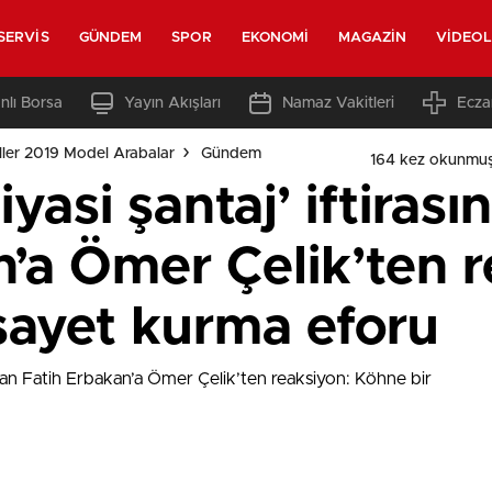
SERVIS
GÜNDEM
SPOR
EKONOMI
MAGAZIN
VIDEO
nlı Borsa
Yayın Akışları
Namaz Vakitleri
Ecza
ler 2019 Model Arabalar
Gündem
164 kez okunmuş
iyasi şantaj’ iftiras
’a Ömer Çelik’ten r
sayet kurma eforu