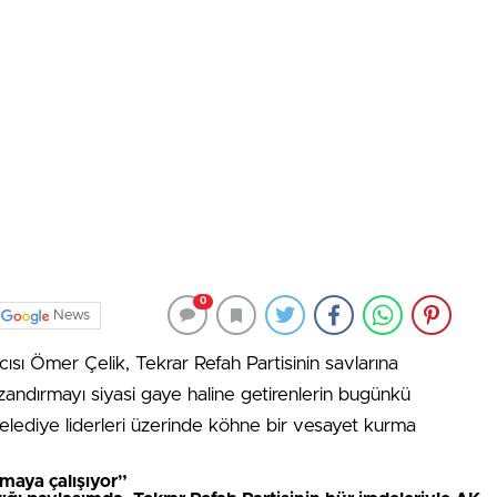
0
News
sı Ömer Çelik, Tekrar Refah Partisinin savlarına
andırmayı siyasi gaye haline getirenlerin bugünkü
belediye liderleri üzerinde köhne bir vesayet kurma
kmaya çalışıyor”