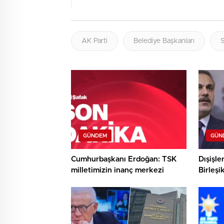
AK Parti
Belediye Başkanları
S
GÜNDEM
GÜN
Cumhurbaşkanı Erdoğan: TSK
Dışişle
milletimizin inanç merkezi
Birleşi
Miliba