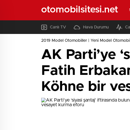
otomobilsitesi.net
Canlı TV
Hava Durumu
Ca
2019 Model Otomobiller | Yeni Model Otomobil
AK Parti’ye ‘s
Fatih Erbakan
Köhne bir ve