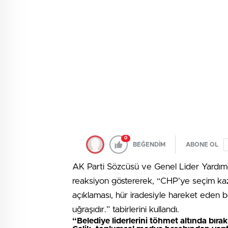
0
BEĞENDİM
ABONE OL
AK Parti Sözcüsü ve Genel Lider Yardımcı
reaksiyon göstererek, “CHP’ye seçim kaz
açıklaması, hür iradesiyle hareket eden 
uğraşıdır.” tabirlerini kullandı.
“Belediye liderlerini töhmet altında bıra