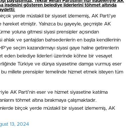
ı paylaşımda, Tekrar Refah Partisinin hür iradeleriyle AK
a iradesini gösteren belediye liderlerini töhmet altında
aydetti:
birçok yerde müstakil bir siyaset izlememiş, AK Parti’ye
 hareket etmiştir. Yalnızca bu gayeyle, geçmişte AK
türme yoluna gitmesi siyasi prensipler açısından
i ahlak ve şantajdan bahsedenlerin en başta kendilerinin
HP’ye seçim kazandırmayı siyasi gaye haline getirenlerin
et eden belediye liderleri üzerinde köhne bir vesayet
erliğinde Türkiye ve dünya siyasetine damga vurmuş eser
sı, bu millete prensipler temelinde hizmet etmek isteyen tüm
riyle AK Parti’nin eser ve hizmet siyasetine katılma
nlarını töhmet altına bırakmaya çalışmaktadır.
imlerde birçok yerde müstakil bir siyaset izlememiş, AK
gust 13, 2024