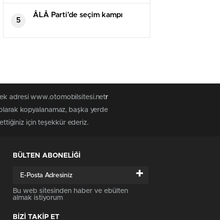
yapılan yaklaşık 45 bin konut
vatandaşlara teslim edildi
ÂLÂ Parti’de seçim kampı
5
tek adresi www.otomobilsitesi.net
r
z olarak kopyalanamaz, başka yerde
ttiğiniz için teşekkür ederiz.
BÜLTEN ABONELİĞİ
+
Bu web sitesinden haber ve ebülten
almak istiyorum
BİZİ TAKİP ET