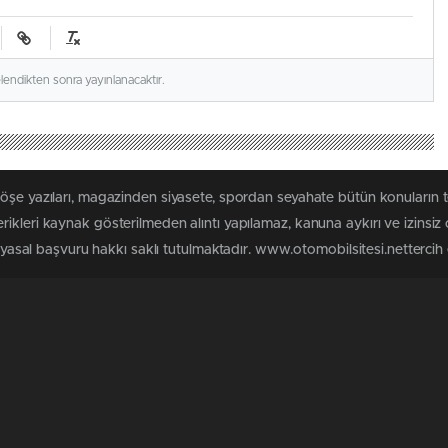
elendikten sonra yayınlanacaktır.
köşe yazıları, magazinden siyasete, spordan seyahate bütün konuların 
ikleri kaynak gösterilmeden alıntı yapılamaz, kanuna aykırı ve izinsi
n yasal başvuru hakkı saklı tutulmaktadır. www.otomobilsitesi.nettercih e