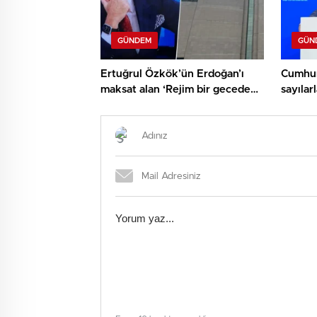
GÜNDEM
GÜN
Ertuğrul Özkök’ün Erdoğan’ı
Cumhur
maksat alan ‘Rejim bir gecede
sayıla
çökecek’ kelamlarına
11 mily
soruşturma