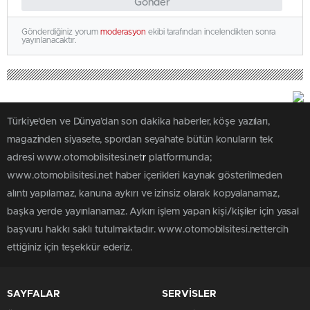
Gönder
Gönderdiğiniz yorum
moderasyon
ekibi tarafından incelendikten sonra
yayınlanacaktır.
Türkiye'den ve Dünya’dan son dakika haberler, köşe yazıları,
magazinden siyasete, spordan seyahate bütün konuların tek
adresi www.otomobilsitesi.net
r
platformunda;
www.otomobilsitesi.net haber içerikleri kaynak gösterilmeden
alıntı yapılamaz, kanuna aykırı ve izinsiz olarak kopyalanamaz,
başka yerde yayınlanamaz. Aykırı işlem yapan kişi/kişiler için yasal
başvuru hakkı saklı tutulmaktadır. www.otomobilsitesi.nettercih
ettiğiniz için teşekkür ederiz.
SAYFALAR
SERVİSLER