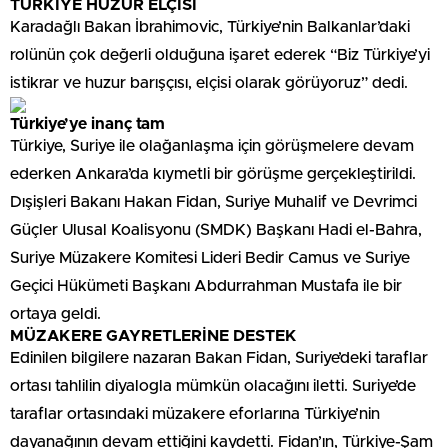
TÜRKİYE HUZUR ELÇİSİ
Karadağlı Bakan İbrahimovic, Türkiye’nin Balkanlar’daki
rolünün çok değerli olduğuna işaret ederek “Biz Türkiye’yi
istikrar ve huzur barışçısı, elçisi olarak görüyoruz” dedi.
Türkiye’ye inanç tam
Türkiye, Suriye ile olağanlaşma için görüşmelere devam
ederken Ankara’da kıymetli bir görüşme gerçekleştirildi.
Dışişleri Bakanı Hakan Fidan, Suriye Muhalif ve Devrimci
Güçler Ulusal Koalisyonu (SMDK) Başkanı Hadi el-Bahra,
Suriye Müzakere Komitesi Lideri Bedir Camus ve Suriye
Geçici Hükümeti Başkanı Abdurrahman Mustafa ile bir
ortaya geldi.
MÜZAKERE GAYRETLERİNE DESTEK
Edinilen bilgilere nazaran Bakan Fidan, Suriye’deki taraflar
ortası tahlilin diyalogla mümkün olacağını iletti. Suriye’de
taraflar ortasındaki müzakere eforlarına Türkiye’nin
dayanağının devam ettiğini kaydetti. Fidan’ın, Türkiye-Şam