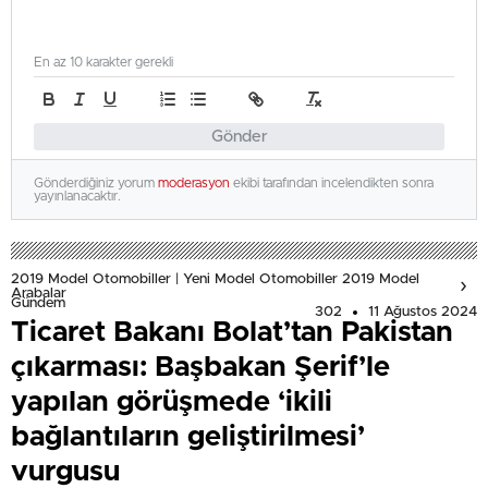
En az 10 karakter gerekli
Gönder
Gönderdiğiniz yorum
moderasyon
ekibi tarafından incelendikten sonra
yayınlanacaktır.
2019 Model Otomobiller | Yeni Model Otomobiller 2019 Model
Arabalar
Gündem
302
11 Ağustos 2024
Ticaret Bakanı Bolat’tan Pakistan
çıkarması: Başbakan Şerif’le
yapılan görüşmede ‘ikili
bağlantıların geliştirilmesi’
vurgusu