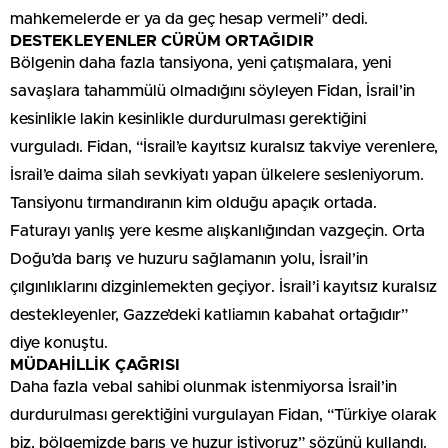
mahkemelerde er ya da geç hesap vermeli” dedi.
DESTEKLEYENLER CÜRÜM ORTAĞIDIR
Bölgenin daha fazla tansiyona, yeni çatışmalara, yeni
savaşlara tahammülü olmadığını söyleyen Fidan, İsrail’in
kesinlikle lakin kesinlikle durdurulması gerektiğini
vurguladı. Fidan, “İsrail’e kayıtsız kuralsız takviye verenlere,
İsrail’e daima silah sevkiyatı yapan ülkelere sesleniyorum.
Tansiyonu tırmandıranın kim olduğu apaçık ortada.
Faturayı yanlış yere kesme alışkanlığından vazgeçin. Orta
Doğu’da barış ve huzuru sağlamanın yolu, İsrail’in
çılgınlıklarını dizginlemekten geçiyor. İsrail’i kayıtsız kuralsız
destekleyenler, Gazze’deki katliamın kabahat ortağıdır”
diye konuştu.
MÜDAHİLLİK ÇAĞRISI
Daha fazla vebal sahibi olunmak istenmiyorsa İsrail’in
durdurulması gerektiğini vurgulayan Fidan, “Türkiye olarak
biz, bölgemizde barış ve huzur istiyoruz” sözünü kullandı.