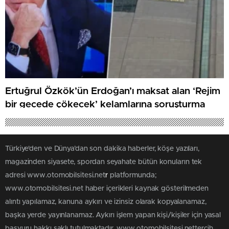
Ertuğrul Özkök’ün Erdoğan’ı maksat alan ‘Rejim
bir gecede çökecek’ kelamlarına soruşturma
Türkiye'den ve Dünya’dan son dakika haberler, köşe yazıları,
magazinden siyasete, spordan seyahate bütün konuların tek
adresi www.otomobilsitesi.net
r
platformunda;
www.otomobilsitesi.net haber içerikleri kaynak gösterilmeden
alıntı yapılamaz, kanuna aykırı ve izinsiz olarak kopyalanamaz,
başka yerde yayınlanamaz. Aykırı işlem yapan kişi/kişiler için yasal
başvuru hakkı saklı tutulmaktadır. www.otomobilsitesi.nettercih