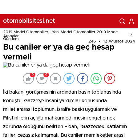
geliştirilmesi’ vurgusu
otomobilsitesi.net
2019 Model Otomobiller | Yeni Model Otomobiller 2019 Model
Arabalar
Gündem
246
12 Ağustos 2024
Bu caniler er ya da geç hesap
vermeli
0
0
İki bakan, görüşmesinin ardından basın toplantısında
konuştu. Gazze’ye insani yardımlar konusunda
milletlerarası toplumun, İsrail’e baskı uygulamak ve
Filistinlilerin açlığa mahkum edilmesini engellemek
zorunda olduğunu belirten Fidan, “Gazze’deki katliamın
failleri cezasız kalmamalı. Bu caniler memleketler arası