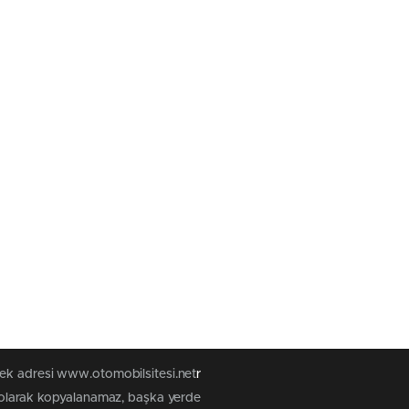
tek adresi www.otomobilsitesi.net
r
z olarak kopyalanamaz, başka yerde