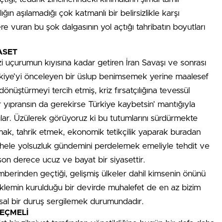
ın aşılamadığı çok katmanlı bir belirsizlikle karşı
e vuran bu şok dalgasının yol açtığı tahribatın boyutları
ASET
i uçurumun kıyısına kadar getiren İran Savaşı ve sonrası
kiye’yi önceleyen bir üslup benimsemek yerine maalesef
a dönüştürmeyi tercih etmiş, kriz fırsatçılığına tevessül
dar yıpransın da gerekirse Türkiye kaybetsin’ mantığıyla
lar. Üzülerek görüyoruz ki bu tutumlarını sürdürmekte
rtmak, tahrik etmek, ekonomik tetikçilik yaparak buradan
hele yolsuzluk gündemini perdelemek emeliyle tehdit ve
son derece ucuz ve bayat bir siyasettir.
mberinden geçtiği, gelişmiş ülkeler dahil kimsenin önünü
klemin kurulduğu bir devirde muhalefet de en az bizim
sal bir duruş sergilemek durumundadır.
EÇMELİ