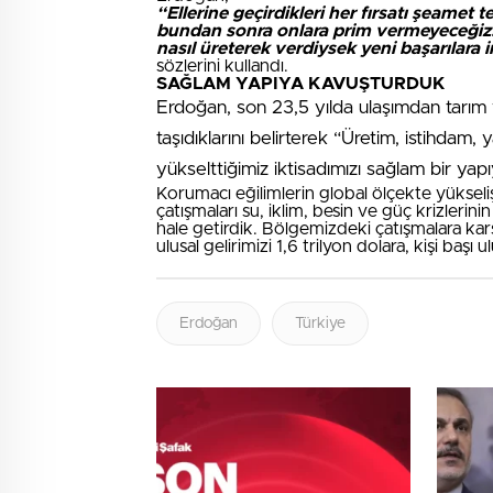
“Ellerine geçirdikleri her fırsatı şeamet t
bundan sonra onlara prim vermeyeceğiz. 
nasıl üreterek verdiysek yeni başarılara
sözlerini kullandı.
SAĞLAM YAPIYA KAVUŞTURDUK
Erdoğan, son 23,5 yılda ulaşımdan tarım v
taşıdıklarını belirterek “Üretim, istihdam
yükselttiğimiz iktisadımızı sağlam bir ya
Korumacı eğilimlerin global ölçekte yükselişe
çatışmaları su, iklim, besin ve güç krizlerinin
hale getirdik. Bölgemizdeki çatışmalara kar
ulusal gelirimizi 1,6 trilyon dolara, kişi başı u
Erdoğan
Türkiye