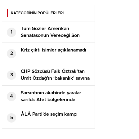
KATEGORİNİN POPÜLERLERİ
Tüm Gözler Amerikan
1
Senatasonun Vereceği Son
Kararda
Kriz çıktı isimler açıklanamadı
2
CHP Sözcüsü Faik Öztrak’tan
3
Ümit Özdağ’ın ‘bakanlık’ savına
yalanlama: İki protokolde de bu
türlü bir husus yok
Sarsıntının akabinde yaralar
4
sarıldı: Afet bölgelerinde
yapılan yaklaşık 45 bin konut
vatandaşlara teslim edildi
ÂLÂ Parti’de seçim kampı
5