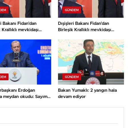
DEM
GÜNDEM
ri Bakanı Fidan’dan
Dışişleri Bakanı Fidan’dan
k Krallıklı mevkidaşı
Birleşik Krallıklı mevkidaşı
nd’dan Gazze görüşmesi
Miliband ile Gazze görüşmesi
DEM
GÜNDEM
başkanı Erdoğan
Bakan Yumaklı: 2 yangın hala
rla meydan okudu: Sayımız
devam ediyor
on 710 bine ulaştı