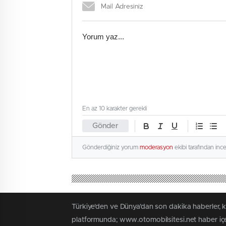
En az 10 karakter gerekli
Gönder
Gönderdiğiniz yorum
moderasyon
ekibi tarafından inc
Türkiye'den ve Dünya’dan son dakika haberler, 
platformunda; www.otomobilsitesi.net haber içer