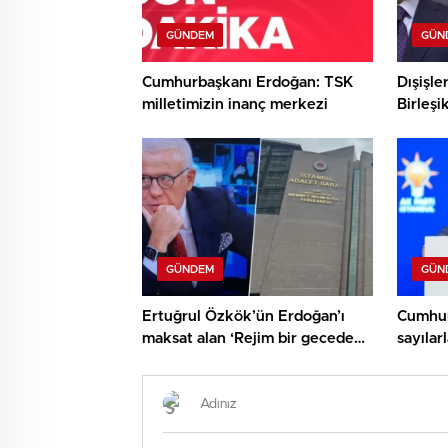
GÜNDEM
GÜN
Cumhurbaşkanı Erdoğan: TSK
Dışişle
milletimizin inanç merkezi
Birleşi
Miliba
GÜNDEM
GÜN
Ertuğrul Özkök’ün Erdoğan’ı
Cumhur
maksat alan ‘Rejim bir gecede
sayıla
çökecek’ kelamlarına
11 mily
soruşturma