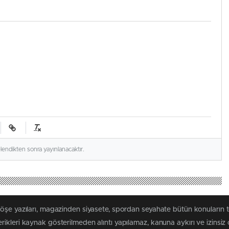
elendikten sonra yayınlanacaktır.
köşe yazıları, magazinden siyasete, spordan seyahate bütün konuların 
ikleri kaynak gösterilmeden alıntı yapılamaz, kanuna aykırı ve izinsi