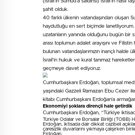
(İsrail’in Sumud’a saldırısı) İsrail’in nasıl
şahit olduk.
40 farklı ülkenin vatandaşından oluşan S
haydutluğu en sert biçimde lanetliyorum. 
uzatanların yanında olduğunu bugün bir se
arası toplumun adalet arayışını ve Filisti
bulunan vatandaşlarımızın inançlı halde 
İsrail’in hukuk ve kural tanımaz hareketl
geçmeye davet ediyoruz.
Cumhurbaşkanı Erdoğan, toplumsal medya
yaşındaki Gazzeli Ramazan Ebu Cezer ile 
kitabı Cumhurbaşkanı Erdoğan’a armağan 
Ekonomiyi şoklara dirençli hale getirdik
Cumhurbaşkanı Erdoğan, “Türkiye iktisadını
Türkiye Odalar ve Borsalar Birliği (TOBB) 
Erdoğan, iktisada dair dikkat cazibeli açıkla
çaresizlik duvarlarını yıkmaya çalışırken b
Erdoğan,