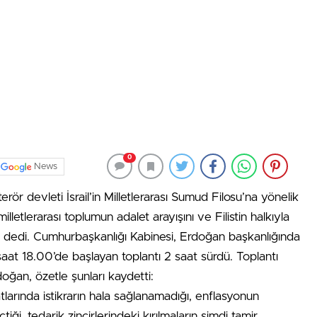
0
News
 devleti İsrail’in Milletlerarası Sumud Filosu’na yönelik
milletlerarası toplumun adalet arayışını ve Filistin halkıyla
 dedi. Cumhurbaşkanlığı Kabinesi, Erdoğan başkanlığında
saat 18.00’de başlayan toplantı 2 saat sürdü. Toplantı
oğan, özetle şunları kaydetti:
atlarında istikrarın hala sağlanamadığı, enflasyonun
ği, tedarik zincirlerindeki kırılmaların şimdi tamir