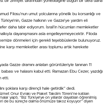
 faşist bir zihniyet tarafından yönetildiğine bugün bir defa daha
umud Filosu’nun umut yolcularına yönelik bu korsanlığı ve
Türkiye’nin, Gazze halkının ve Gazze’ye yardım eli
fer daha tabir ediyorum. İsrail’in hücumları memleketler
n halkıyla dayanışmasını asla engelleyemeyecektir. Filoda
ülkemize dönmeleri için gerekli teşebbüslerde bulunuyoruz.
erine karşı memleketler arası toplumu artık harekete
da Gazze dramını anlatan görüntüleriyle tanınan 11
babası ve halasını kabul etti. Ramazan Ebu Cezer, yazdığı
etti.
 şoklara karşı dirençli hale getirdik” dedi.
Hizmet Onur Evrakı ve Plaket Takdim Töreni’ne katılan
malar yaptı. “Biz Türkiye’ye on yıllardır dayatılan öğrenilmiş
irileri de bu süreçte daima önümüze takoz koyuyor” diyen