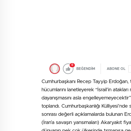
0
BEĞENDİM
ABONE OL
Cumhurbaşkanı Recep Tayyip Erdoğan, terör
hücumlarını lanetleyerek “İsrail’in atakları 
dayanışmasını asla engelleyemeyecektir”
toplandı. Cumhurbaşkanlığı Külliyesi’nde 
sonrası değerli açıklamalarda bulunan Erd
(İran’a savaşın yansımaları) Akaryakıt fiy
dünyanın pek çok ülkesinde tırmanışa geçti