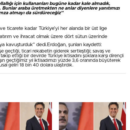
ellallığı için kullananları bugüne kadar kale almadık,
Bunlar araba üretmekten ne anlar diyenlere yanıtımızı
 imza atmayı da sürdüreceğiz”
e ticarete kadar Türkiye’yi her alanda bir üst lige
, yatırım ve ihracat olmak üzere dört sütun üzerinde
pıya kavuşturduk” dedi.Erdoğan, şunları kaydetti:
 geçtiği, ticari rekabetin giderek sertleştiği; savaş ve
 takip ettiği bir devirde Türkiye iktisadını şoklara karşı dirençli
şın geçtiğimiz yıl iktisadımızı yüzde 3,6 oranında büyüterek
lusal geliri 18 bin 40 dolara ulaştırdık.