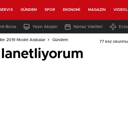
SERVIS
GÜNDEM
SPOR
EKONOMI
MAGAZIN
VIDEO
nlı Borsa
Yayın Akışları
Namaz Vakitleri
Ecza
ler 2019 Model Arabalar
Gündem
77 kez okunmu
 lanetliyorum