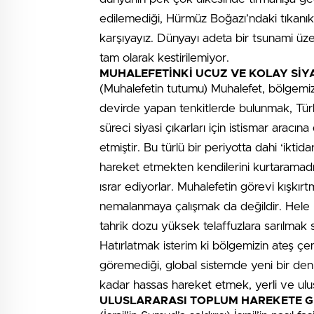
edilemediği, Hürmüz Boğazı’ndaki tıkanıklığ
karşıyayız. Dünyayı adeta bir tsunami üzer
tam olarak kestirilemiyor.
MUHALEFETİNKİ UCUZ VE KOLAY SİY
(Muhalefetin tutumu) Muhalefet, bölgemiz
devirde yapan tenkitlerde bulunmak, Tür
süreci siyasi çıkarları için istismar aracın
etmiştir. Bu türlü bir periyotta dahi ‘ikti
hareket etmekten kendilerini kurtaramadı
ısrar ediyorlar. Muhalefetin görevi kışkı
nemalanmaya çalışmak da değildir. Hele 
tahrik dozu yüksek telaffuzlara sarılmak 
Hatırlatmak isterim ki bölgemizin ateş çe
göremediği, global sistemde yeni bir den
kadar hassas hareket etmek, yerli ve ulu
ULUSLARARASI TOPLUM HAREKETE G