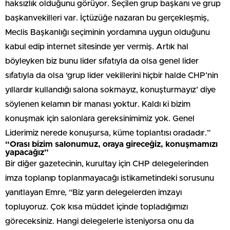
haksızlık olduğunu görüyor. Seçilen grup başkanı ve grup
başkanvekilleri var. İçtüzüğe nazaran bu gerçekleşmiş,
Meclis Başkanlığı seçiminin yordamına uygun olduğunu
kabul edip internet sitesinde yer vermiş. Artık hal
böyleyken biz bunu lider sıfatıyla da olsa genel lider
sıfatıyla da olsa ‘grup lider vekillerini hiçbir halde CHP’nin
yıllardır kullandığı salona sokmayız, konuşturmayız’ diye
söylenen kelamın bir manası yoktur. Kaldı ki bizim
konuşmak için salonlara gereksinimimiz yok. Genel
Liderimiz nerede konuşursa, küme toplantısı oradadır.”
“Orası bizim salonumuz, oraya gireceğiz, konuşmamızı
yapacağız”
Bir diğer gazetecinin, kurultay için CHP delegelerinden
imza toplanıp toplanmayacağı istikametindeki sorusunu
yanıtlayan Emre, “Biz yarın delegelerden imzayı
topluyoruz. Çok kısa müddet içinde topladığımızı
göreceksiniz. Hangi delegelerle isteniyorsa onu da