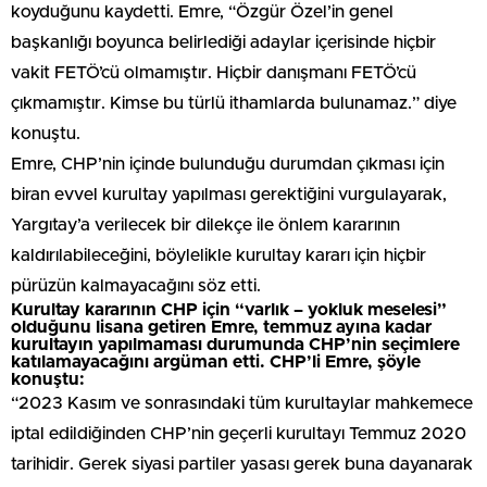
koyduğunu kaydetti. Emre, “Özgür Özel’in genel
başkanlığı boyunca belirlediği adaylar içerisinde hiçbir
vakit FETÖ’cü olmamıştır. Hiçbir danışmanı FETÖ’cü
çıkmamıştır. Kimse bu türlü ithamlarda bulunamaz.” diye
konuştu.
Emre, CHP’nin içinde bulunduğu durumdan çıkması için
biran evvel kurultay yapılması gerektiğini vurgulayarak,
Yargıtay’a verilecek bir dilekçe ile önlem kararının
kaldırılabileceğini, böylelikle kurultay kararı için hiçbir
pürüzün kalmayacağını söz etti.
Kurultay kararının CHP için “varlık – yokluk meselesi”
olduğunu lisana getiren Emre, temmuz ayına kadar
kurultayın yapılmaması durumunda CHP’nin seçimlere
katılamayacağını argüman etti. CHP’li Emre, şöyle
konuştu:
“2023 Kasım ve sonrasındaki tüm kurultaylar mahkemece
iptal edildiğinden CHP’nin geçerli kurultayı Temmuz 2020
tarihidir. Gerek siyasi partiler yasası gerek buna dayanarak