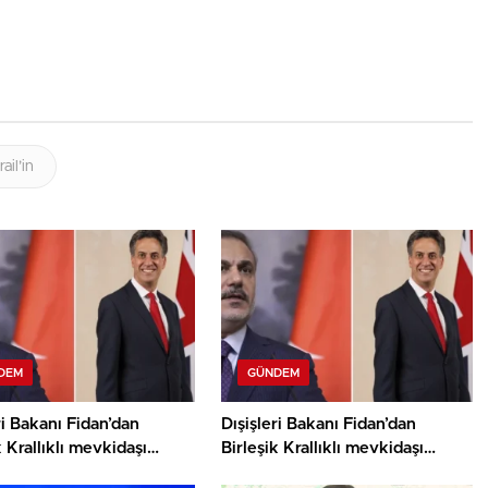
rail’in
DEM
GÜNDEM
ri Bakanı Fidan’dan
Dışişleri Bakanı Fidan’dan
k Krallıklı mevkidaşı
Birleşik Krallıklı mevkidaşı
nd’dan Gazze görüşmesi
Miliband ile Gazze görüşmesi