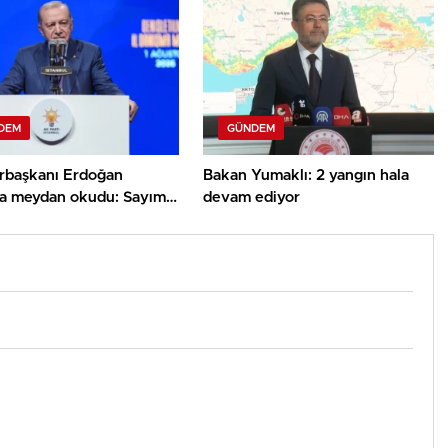
DEM
GÜNDEM
başkanı Erdoğan
Bakan Yumaklı: 2 yangın hala
rla meydan okudu: Sayımız
devam ediyor
on 710 bine ulaştı