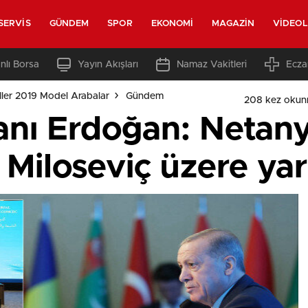
SERVIS
GÜNDEM
SPOR
EKONOMI
MAGAZIN
VIDEO
nlı Borsa
Yayın Akışları
Namaz Vakitleri
Ecza
ler 2019 Model Arabalar
Gündem
208 kez okun
nı Erdoğan: Netan
 Miloseviç üzere ya