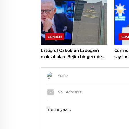
GÜNDEM
GÜN
Ertuğrul Özkök’ün Erdoğan’ı
Cumhur
maksat alan ‘Rejim bir gecede
sayıla
çökecek’ kelamlarına
11 mily
soruşturma