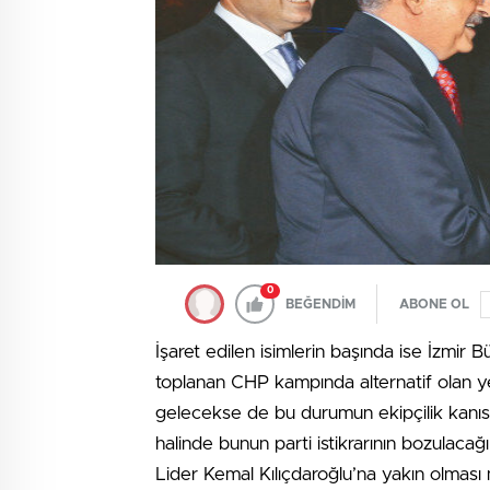
0
BEĞENDİM
ABONE OL
İşaret edilen isimlerin başında ise İzmir
toplanan CHP kampında alternatif olan yerl
gelecekse de bu durumun ekipçilik kanısı i
halinde bunun parti istikrarının bozulac
Lider Kemal Kılıçdaroğlu’na yakın olması m