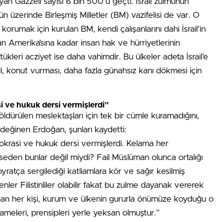
an Gazzeli sayısı 6 bin 500’ü geçti. İsrail zulmünün
n üzerinde Birleşmiş Milletler (BM) vazifelisi de var. O
 korumak için kurulan BM, kendi çalışanlarını dahi İsrail’in
n Amerika’sına kadar insan hak ve hürriyetlerinin
kleri acziyet ise daha vahimdir. Bu ülkeler adeta İsrail’e
l, konut vurması, daha fazla günahsız kanı dökmesi için
i ve hukuk dersi vermişlerdi”
 öldürülen meslektaşları için tek bir cümle kuramadığını,
e değinen Erdoğan, şunları kaydetti:
okrasi ve hukuk dersi vermişlerdi. Kelama her
eden bunlar değil miydi? Fail Müslüman olunca ortalığı
oyratça sergilediği katliamlara kör ve sağır kesilmiş
lenler Filistinliler olabilir fakat bu zulme dayanak vererek
r alan her kişi, kurum ve ülkenin gururla önümüze koyduğu o
nnameleri, prensipleri yerle yeksan olmuştur.”