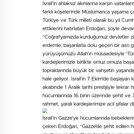
İsrail’in ahlaksız akınlarına karşın vatanla
farklı köşelerinde Müslümanca yaşama çab
Türkiye ve Türk milleti olarak bu yıl Cum
ettiklerini hatırlatan Erdoğan, şöyle devam
“Coğrafyamızda kurduğumuz devletler zinc
erdemle, başarılarla dolu geçen bir asrı 
yürüyüşümüzü Allah’ın müsaadesiyle ‘Türk
kardeşlerimizle birlikte omuz omuza başar
topraklarında büyük bir vahşetin yaşandığ
hale geliyor. İsrail’in 7 Ekim’de başlayan k
akabinde 1 Aralık tarihi prestijiyle tekrar hı
hücumlarında 16 binin üzerinde şehit ve 36
rahmet, yaralı kardeşlerimize acil şifalar d
İsrail’in Gazze’ye hücumlarında bebeklerin
çeken Erdoğan, “Gazze’de şehit edilen he