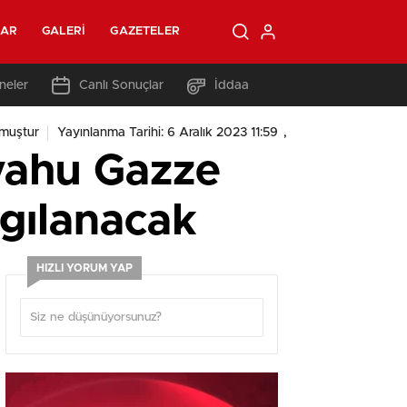
LAR
GALERI
GAZETELER
neler
Canlı Sonuçlar
İddaa
,
muştur
Yayınlanma Tarihi: 6 Aralık 2023 11:59
yahu Gazze
rgılanacak
HIZLI YORUM YAP