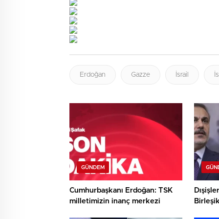
Erdoğan
Gazze
İsrail
İs
GÜNDEM
GÜN
Cumhurbaşkanı Erdoğan: TSK
Dışişle
milletimizin inanç merkezi
Birleşi
Miliba