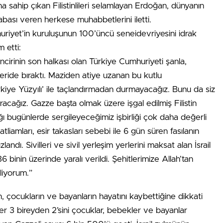
rına sahip çıkan Filistinlileri selamlayan Erdoğan, dünyanın
ası veren herkese muhabbetlerini iletti.
huriyet’in kuruluşunun 100’üncü seneidevriyesini idrak
 etti:
irinin son halkası olan Türkiye Cumhuriyeti şanla,
geride bıraktı. Maziden atiye uzanan bu kutlu
iye Yüzyılı’ ile taçlandırmadan durmayacağız. Bunu da siz
acağız. Gazze başta olmak üzere işgal edilmiş Filistin
ı bugünlerde sergileyeceğimiz işbirliği çok daha değerli
atliamları, esir takasları sebebi ile 6 gün süren fasılanın
zlandı. Sivilleri ve sivil yerleşim yerlerini maksat alan İsrail
 binin üzerinde yaralı verildi. Şehitlerimize Allah’tan
iliyorum.”
, çocukların ve bayanların hayatını kaybettiğine dikkati
r 3 bireyden 2’sini çocuklar, bebekler ve bayanlar