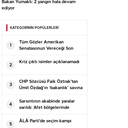
Bakan Yumaklı: 2 yangın hala devam
ediyor
KATEGORİNİN POPÜLERLERİ
Tüm Gözler Amerikan
1
Senatasonun Vereceği Son
Kararda
Kriz çıktı isimler açıklanamadı
2
CHP Sözcüsü Faik Öztrak’tan
3
Ümit Özdağ’ın ‘bakanlık’ savına
yalanlama: İki protokolde de bu
türlü bir husus yok
Sarsıntının akabinde yaralar
4
sarıldı: Afet bölgelerinde
yapılan yaklaşık 45 bin konut
vatandaşlara teslim edildi
ÂLÂ Parti’de seçim kampı
5