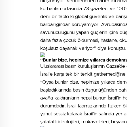
oluşturuyor. Kendilerinden haber alınamay
kurbanları ortasında 73 gazeteci ve 100’ü
denli bir tablo ki global güvenlik ve barışı
barbarlığından koruyamıyor. Avrupa’sında
savunuculuğunu yapan güçlerin içine düştü
daha fazla çocuk öldürmesi, hastane, oku
koşulsuz dayanak veriyor” diye konuştu.
“Bunlar bize, hepimize yıllarca demokras
Uluslararası basın kuruluşlarının Gazze’de
İsrail’e karşı tek bir tenkit getiremediğin
“Oysa bunlar bize, hepimize yıllarca dem
başladıklarında basın özgürlüğünden bahs
ayağa kaldıranların hepsi bugün İsrail’in h
durumdadır. İsrail taarruzlarında fiziken ö
yahut sessiz kalarak İsrail’in safında ye
şatafatlı ideolojileri, mukaveleleri, beya