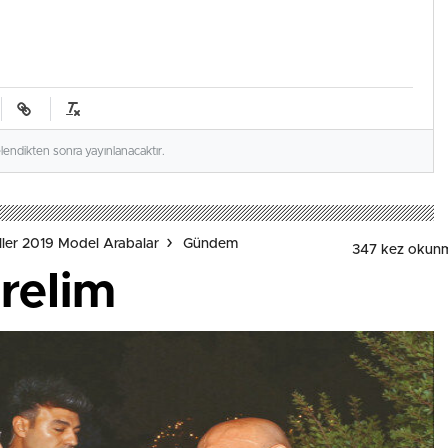
elendikten sonra yayınlanacaktır.
ler 2019 Model Arabalar
Gündem
347 kez okun
irelim