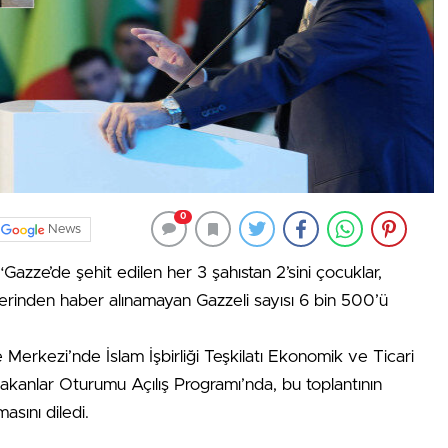
0
News
ze’de şehit edilen her 3 şahıstan 2’sini çocuklar,
erinden haber alınamayan Gazzeli sayısı 6 bin 500’ü
erkezi’nde İslam İşbirliği Teşkilatı Ekonomik ve Ticari
Bakanlar Oturumu Açılış Programı’nda, bu toplantının
masını diledi.