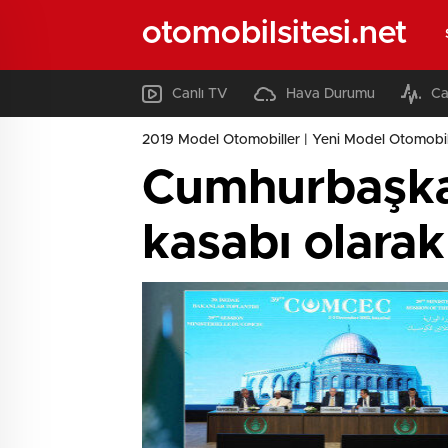
otomobilsitesi.net
Canlı TV
Hava Durumu
Ca
2019 Model Otomobiller | Yeni Model Otomobil
Cumhurbaşka
kasabı olarak