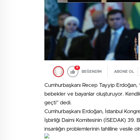
0
BEĞENDİM
ABONE OL
Cumhurbaşkanı Recep Tayyip Erdoğan, “Gaz
bebekler ve bayanlar oluşturuyor. Kendil
geçti” dedi.
Cumhurbaşkanı Erdoğan, İstanbul Kongre M
İşbirliği Daimi Komitesinin (İSEDAK) 39. 
insanlığın problemlerinin tahliline vesile ol