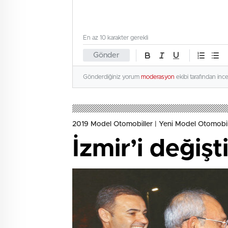
En az 10 karakter gerekli
Gönder
Gönderdiğiniz yorum
moderasyon
ekibi tarafından inc
2019 Model Otomobiller | Yeni Model Otomobil
İzmir’i değişt