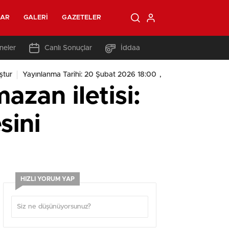
LAR
GALERI
GAZETELER
neler
Canlı Sonuçlar
İddaa
,
ştur
Yayınlanma Tarihi: 20 Şubat 2026 18:00
zan iletisi:
sini
HIZLI YORUM YAP