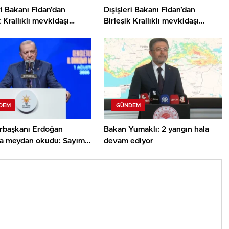
ri Bakanı Fidan’dan
Dışişleri Bakanı Fidan’dan
k Krallıklı mevkidaşı
Birleşik Krallıklı mevkidaşı
nd’dan Gazze görüşmesi
Miliband ile Gazze görüşmesi
DEM
GÜNDEM
başkanı Erdoğan
Bakan Yumaklı: 2 yangın hala
rla meydan okudu: Sayımız
devam ediyor
on 710 bine ulaştı