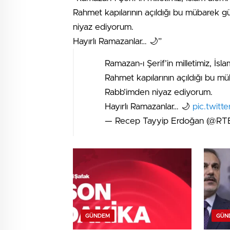
Rahmet kapılarının açıldığı bu mübarek gü
niyaz ediyorum.
Hayırlı Ramazanlar… 🌙”
Ramazan-ı Şerif’in milletimiz, İsla
Rahmet kapılarının açıldığı bu mü
Rabb’imden niyaz ediyorum.
Hayırlı Ramazanlar… 🌙
pic.twitt
— Recep Tayyip Erdoğan (@RT
GÜNDEM
GÜN