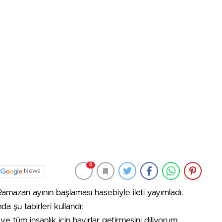
0
News
azan ayının başlaması hasebiyle ileti yayımladı.
 şu tabirleri kullandı:
 ve tüm insanlık için hayırlar getirmesini diliyorum.