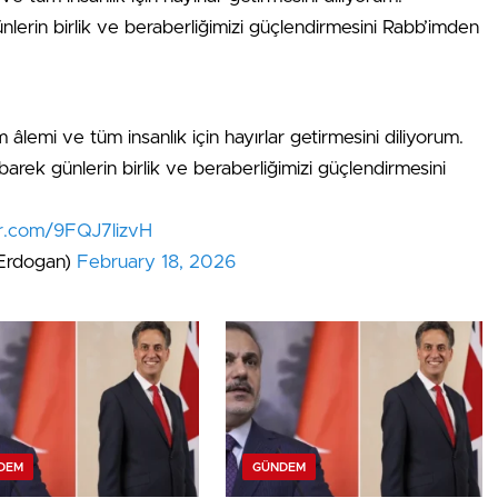
nlerin birlik ve beraberliğimizi güçlendirmesini Rabb’imden
m âlemi ve tüm insanlık için hayırlar getirmesini diliyorum.
barek günlerin birlik ve beraberliğimizi güçlendirmesini
er.com/9FQJ7lizvH
Erdogan)
February 18, 2026
DEM
GÜNDEM