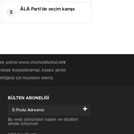
yapılan yaklaşık 45 bin konut
vatandaşlara teslim edildi
ÂLÂ Parti’de seçim kampı
5
tek adresi www.otomobilsitesi.net
r
z olarak kopyalanamaz, başka yerde
ttiğiniz için teşekkür ederiz.
BÜLTEN ABONELİĞİ
+
Bu web sitesinden haber ve ebülten
almak istiyorum