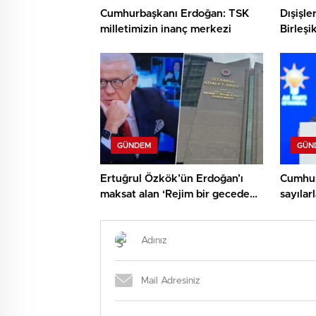
Cumhurbaşkanı Erdoğan: TSK
Dışişle
milletimizin inanç merkezi
Birleşi
Miliba
GÜNDEM
GÜN
Ertuğrul Özkök’ün Erdoğan’ı
Cumhur
maksat alan ‘Rejim bir gecede
sayıla
çökecek’ kelamlarına
11 mily
soruşturma