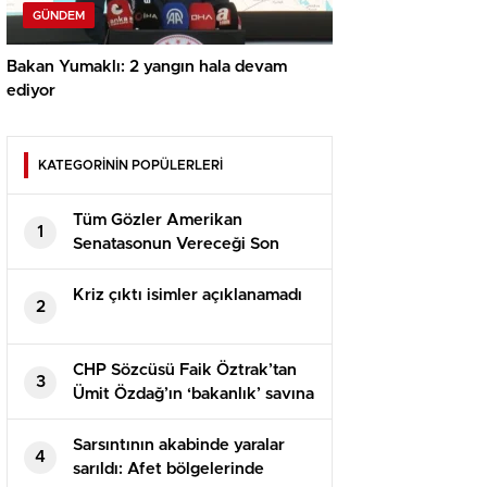
GÜNDEM
Bakan Yumaklı: 2 yangın hala devam
ediyor
KATEGORİNİN POPÜLERLERİ
Tüm Gözler Amerikan
1
Senatasonun Vereceği Son
Kararda
Kriz çıktı isimler açıklanamadı
2
CHP Sözcüsü Faik Öztrak’tan
3
Ümit Özdağ’ın ‘bakanlık’ savına
yalanlama: İki protokolde de bu
türlü bir husus yok
Sarsıntının akabinde yaralar
4
sarıldı: Afet bölgelerinde