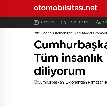
otomobilsitesi.net
Canlı TV
Hava Durumu
Ca
2019 Model Otomobiller | Yeni Model Otomobil
Cumhurbaşkan
Tüm insanlık 
diliyorum