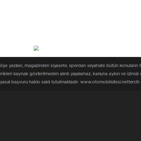
köşe yazıları, magazinden siyasete, spordan seyahate bütün konuların 
ikleri kaynak gösterilmeden alıntı yapılamaz, kanuna aykırı ve izinsi
n yasal başvuru hakkı saklı tutulmaktadır. www.otomobilsitesi.nettercih e