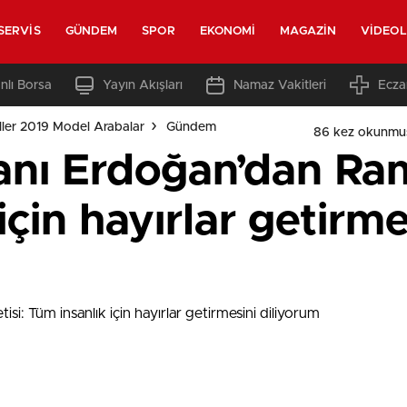
SERVIS
GÜNDEM
SPOR
EKONOMI
MAGAZIN
VIDEO
nlı Borsa
Yayın Akışları
Namaz Vakitleri
Ecza
ler 2019 Model Arabalar
Gündem
86 kez okunmu
ı Erdoğan’dan Rama
için hayırlar getirme