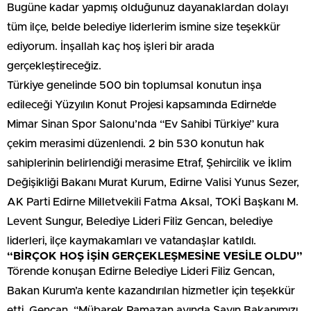
Bugüne kadar yapmış olduğunuz dayanaklardan dolayı
tüm ilçe, belde belediye liderlerim ismine size teşekkür
ediyorum. İnşallah kaç hoş işleri bir arada
gerçekleştireceğiz.
Türkiye genelinde 500 bin toplumsal konutun inşa
edileceği Yüzyılın Konut Projesi kapsamında Edirne’de
Mimar Sinan Spor Salonu’nda “Ev Sahibi Türkiye” kura
çekim merasimi düzenlendi. 2 bin 530 konutun hak
sahiplerinin belirlendiği merasime Etraf, Şehircilik ve İklim
Değişikliği Bakanı Murat Kurum, Edirne Valisi Yunus Sezer,
AK Parti Edirne Milletvekili Fatma Aksal, TOKİ Başkanı M.
Levent Sungur, Belediye Lideri Filiz Gencan, belediye
liderleri, ilçe kaymakamları ve vatandaşlar katıldı.
“BİRÇOK HOŞ İŞİN GERÇEKLEŞMESİNE VESİLE OLDU”
Törende konuşan Edirne Belediye Lideri Filiz Gencan,
Bakan Kurum’a kente kazandırılan hizmetler için teşekkür
etti. Gencan, “Mübarek Ramazan ayında Sayın Bakanımızı