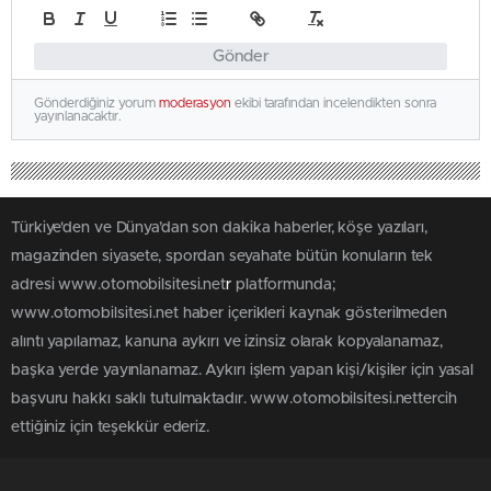
Gönder
Gönderdiğiniz yorum
moderasyon
ekibi tarafından incelendikten sonra
yayınlanacaktır.
Türkiye'den ve Dünya’dan son dakika haberler, köşe yazıları,
magazinden siyasete, spordan seyahate bütün konuların tek
adresi www.otomobilsitesi.net
r
platformunda;
www.otomobilsitesi.net haber içerikleri kaynak gösterilmeden
alıntı yapılamaz, kanuna aykırı ve izinsiz olarak kopyalanamaz,
başka yerde yayınlanamaz. Aykırı işlem yapan kişi/kişiler için yasal
başvuru hakkı saklı tutulmaktadır. www.otomobilsitesi.nettercih
ettiğiniz için teşekkür ederiz.