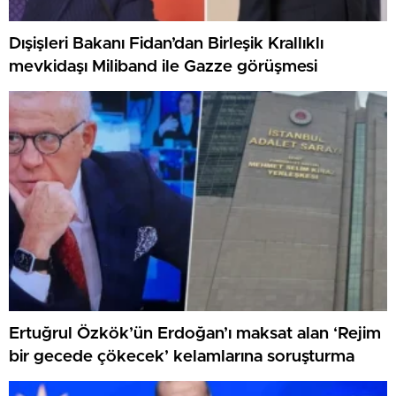
Dışişleri Bakanı Fidan’dan Birleşik Krallıklı
mevkidaşı Miliband ile Gazze görüşmesi
Ertuğrul Özkök’ün Erdoğan’ı maksat alan ‘Rejim
bir gecede çökecek’ kelamlarına soruşturma