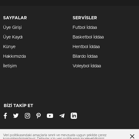
SAYFALAR
SERVİSLER
Üye Girişi
Futbol İddaa
Üye Kaydı
Basketbol İddaa
Künye
Hentbol İddaa
Hakkımızda
Bilardo İddaa
İletişim
Voleybol İddaa
BİZİ TAKİP ET
Veri politikasındaki amaçlarla sınırlı ve mevzuata uygun şekilde çerez
www.otomobilsitesi.net
konumlandırmaktayız. Detaylar için
veri politikamızı
inceleyebilirsiniz.