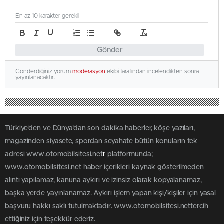
En az 10 karakter gerekli
Gönder
Gönderdiğiniz yorum
moderasyon
ekibi tarafından incelendikten sonra
yayınlanacaktır.
Türkiye'den ve Dünya’dan son dakika haberler, köşe yazıları,
magazinden siyasete, spordan seyahate bütün konuların tek
adresi www.otomobilsitesi.net
r
platformunda;
www.otomobilsitesi.net haber içerikleri kaynak gösterilmeden
alıntı yapılamaz, kanuna aykırı ve izinsiz olarak kopyalanamaz,
başka yerde yayınlanamaz. Aykırı işlem yapan kişi/kişiler için yasal
başvuru hakkı saklı tutulmaktadır. www.otomobilsitesi.nettercih
ettiğiniz için teşekkür ederiz.