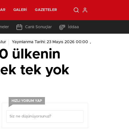
LAR
GALERI
GAZETELER
neler
Canlı Sonuçlar
İddaa
,
tur
Yayınlanma Tarihi: 23 Mayıs 2026 00:00
0 ülkenin
tek tek yok
HIZLI YORUM YAP