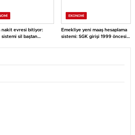
NOMI
EKONOMI
nakit evresi bitiyor:
Emekliye yeni maaş hesaplama
istemi sil baştan
sistemi: SGK girişi 1999 öncesi
ak
ve 2008 sonrası için formül
oluştu