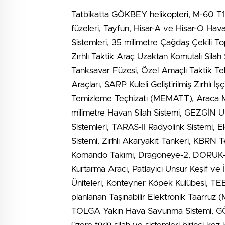
Tatbikatta GÖKBEY helikopteri, M-60 T1
füzeleri, Tayfun, Hisar-A ve Hisar-O H
Sistemleri, 35 milimetre Çağdaş Çekili T
Zırhlı Taktik Araç Uzaktan Komutalı Sil
Tanksavar Füzesi, Özel Amaçlı Taktik Tek
Araçları, SARP Kuleli Geliştirilmiş Zırhlı
Temizleme Teçhizatı (MEMATT), Araca 
milimetre Havan Silah Sistemi, GEZGİN 
Sistemleri, TARAS-II Radyolink Sistemi, 
Sistemi, Zırhlı Akaryakıt Tankeri, KBRN
Komando Takımı, Dragoneye-2, DORUK-2 
Kurtarma Aracı, Patlayıcı Unsur Keşif ve 
Üniteleri, Konteyner Köpek Kulübesi, T
planlanan Taşınabilir Elektronik Taarru
TOLGA Yakın Hava Savunma Sistemi, GÖ