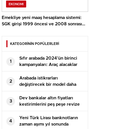
EKONOMI
Emekliye yeni maaş hesaplama sistemi:
SGK girişi 1999 öncesi ve 2008 sonrası
için formül oluştu
KATEGORİNİN POPÜLERLERİ
Sıfır arabada 2024’ün birinci
1
kampanyaları: Araç alacaklar
200 bin TL daha az ödeyecek
Arabada istikrarları
2
değiştirecek bir model daha
Türkiye’de: Volkswagen
Tiguan’ın yarı fiyatına satılacak
Dev bankalar altın fiyatları
3
kestirimlerini peş peşe revize
etti: Rekor üstüne rekor
beklentisi
Yeni Türk Lirası banknotların
4
zaman aşımı yıl sonunda