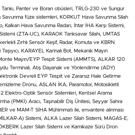
 Tankı, Panter ve Boran obüsleri, TRLG-230 ve Sungur
ava Savunma füze sistemleri, KORKUT Hava Savunma Silah
op, Kalkan Hava Savunma Radarı, İhtar İHA Karşı Sistemi,
ah Sistemi (ZTA-UC), KARAOK Tanksavar Silahı, UMTAS
erlekli Zırhlı Sensör Keşif, Radar, Komuta ve KBRN
 İşçi Taşıyıcı, KARAYEL Karinalı Bot, Mekanik Mayın
Monte Mayın/EYP Tespit Sistemi (AMMTS), ALKAR 120
Uydu Terminali, Atış Dayanak ve Yönlendirme (ADY)
Elektronik Devreli EYP Tespit ve Zararsız Hale Getirme
 Temizleme Dronu, ASLAN İKA, Paramotor, Motosikletli
Elektro-Optik Sensör Sistemleri, Kentsel Arama
İmha (PMKİ) Aracı, Taşınabilir Diş Ünitesi, Seyyar Sahra
EBER ve MAM-T SİHA Mühimmatı ile, envantere alınması
z (MİLKAR-A) Sistemi, ALKA Lazer Silah Sistemi, MAGAS-E,
KBERK Lazer Silah Sistemi ve Kamikaze Sürü Dron