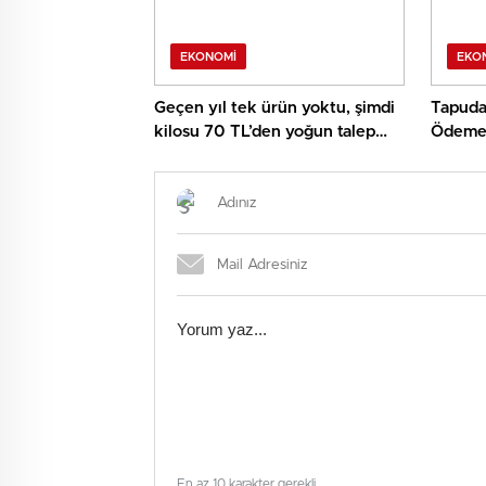
EKONOMI
EKO
Geçen yıl tek ürün yoktu, şimdi
Tapuda 
kilosu 70 TL’den yoğun talep
Ödeme s
görüyor
yapılac
En az 10 karakter gerekli