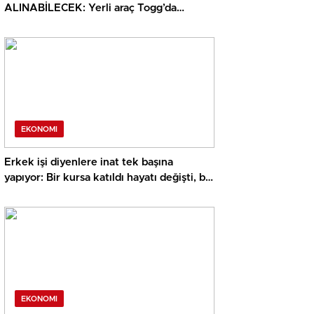
ALINABİLECEK: Yerli araç Togg’da
temmuz kampanyası başladı! 0 faiz, MTV
ikramı ve 3 ay erteleme
EKONOMI
Erkek işi diyenlere inat tek başına
yapıyor: Bir kursa katıldı hayatı değişti, bir
yılda sayıyı üçe katladı
EKONOMI