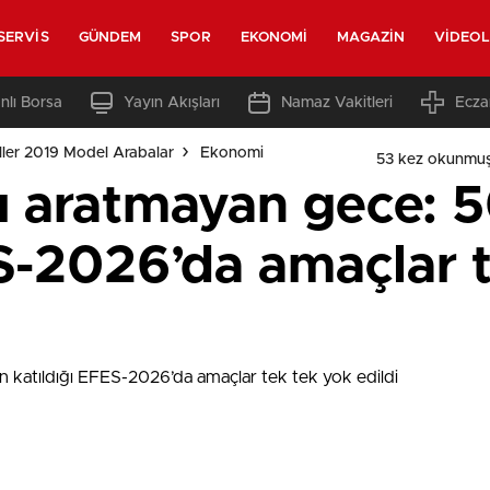
SERVIS
GÜNDEM
SPOR
EKONOMI
MAGAZIN
VIDEO
nlı Borsa
Yayın Akışları
Namaz Vakitleri
Ecza
ler 2019 Model Arabalar
Ekonomi
53 kez okunmuş
ı aratmayan gece: 5
ES-2026’da amaçlar 