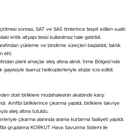
ilmesi sonrası, SAT ve SAS timlerince tespit edilen sualtı
aki kritik altyapı tesisi kullanılmaz hale getirildi.
arafından yükleme ve bindirme süreçleri başlatıldı, taktik
 etti.
dan planlı amaçlar ateş altına alındı. İnme Bölgesi’nde
 gayesiyle taarruz helikopterleriyle atışlar icra edildi.
eden dost birliklere müdahalesinin akabinde karşı
ndı. Amfibi birliklerince çıkarma yapıldı, birliklere takviye
yla ateş altına tutuldu.
leriyle çıkarma alanında arama kurtarma faaliyeti yapıldı.
amfibi gruplarına KORKUT Hava Savunma Sistemi ile