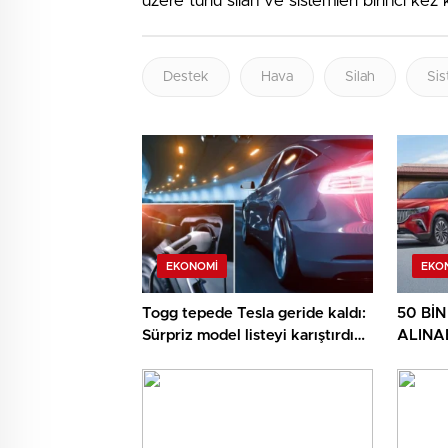
üzere türlü silah ve sistemleri birinci kez k
Destek
Hava
Silah
Sis
EKONOMI
EKO
Togg tepede Tesla geride kaldı:
50 Bİ
Sürpriz model listeyi karıştırdı
ALINAB
işte en çok satan elektrikli
Togg’d
arabalar
başladı
ay ert