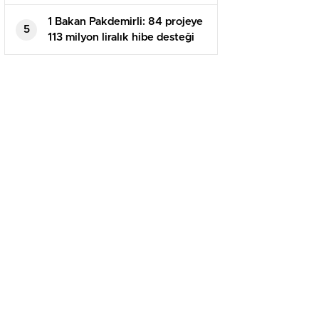
dolacak
1 Bakan Pakdemirli: 84 projeye
5
113 milyon liralık hibe desteği
sağlanacak