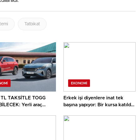
ullanıldı.
temi
Tatbikat
NOMI
EKONOMI
N TL TAKSİTLE TOGG
Erkek işi diyenlere inat tek
İLECEK: Yerli araç
başına yapıyor: Bir kursa katıldı
a temmuz kampanyası
hayatı değişti, bir yılda sayıyı
! 0 faiz, MTV ikramı ve 3
üçe katladı
eleme