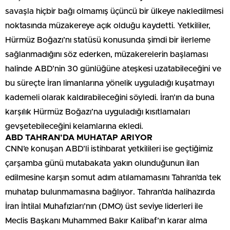
savaşla hiçbir bağı olmamış üçüncü bir ülkeye nakledilmesi
noktasında müzakereye açık olduğu kaydetti. Yetkililer,
Hürmüz Boğazı’nı statüsü konusunda şimdi bir ilerleme
sağlanmadığını söz ederken, müzakerelerin başlaması
halinde ABD’nin 30 günlüğüne ateşkesi uzatabileceğini ve
bu süreçte İran limanlarına yönelik uyguladığı kuşatmayı
kademeli olarak kaldırabileceğini söyledi. İran’ın da buna
karşılık Hürmüz Boğazı’na uyguladığı kısıtlamaları
gevşetebileceğini kelamlarına ekledi.
ABD TAHRAN’DA MUHATAP ARIYOR
CNN’e konuşan ABD’li istihbarat yetkilileri ise geçtiğimiz
çarşamba günü mutabakata yakın olunduğunun ilan
edilmesine karşın somut adım atılamamasını Tahran’da tek
muhatap bulunmamasına bağlıyor. Tahran’da halihazırda
İran İhtilal Muhafızları’nın (DMO) üst seviye liderleri ile
Meclis Başkanı Muhammed Bakır Kalibaf’ın karar alma