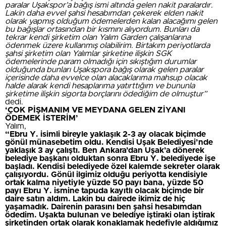
paralar Uşakspor’a bağış ismi altında gelen nakit paralardır.
Lakin daha evvel şahsi hesabımdan çekerek elden nakit
olarak yapmış olduğum ödemelerden kalan alacağımı gelen
bu bağışlar ortasından bir kısmını alıyordum. Bunları da
tekrar kendi şirketim olan Yalım Garden çalışanlarına
ödenmek üzere kullanmış olabilirim. Birtakım periyotlarda
şahsi şirketim olan Yalımlar şirketine ilişkin SGK
ödemelerinde param olmadığı için sıkıştığım durumlar
olduğunda bunları Uşakspora bağış olarak gelen paralar
içerisinde daha evvelce olan alacaklarıma mahsup olacak
halde alarak kendi hesaplarıma yatırttığım ve bununla
şirketime ilişkin sigorta borçlarını ödediğim de olmuştur”
dedi.
‘ÇOK PİŞMANIM VE MEYDANA GELEN ZİYANI
ÖDEMEK İSTERİM’
Yalım,
“Ebru Y. isimli bireyle yaklaşık 2-3 ay olacak biçimde
gönül münasebetim oldu. Kendisi Uşak Belediyesi’nde
yaklaşık 3 ay çalıştı. Ben Ankara’dan Uşak’a dönerek
belediye başkanı olduktan sonra Ebru Y. belediyede işe
başladı. Kendisi belediyede özel kalemde sekreter olarak
çalışıyordu. Gönül ilgimiz olduğu periyotta kendisiyle
ortak kalma niyetiyle yüzde 50 payı bana, yüzde 50
payı Ebru Y. ismine tapuda kayıtlı olacak biçimde bir
daire satın aldım. Lakin bu dairede ikimiz de hiç
yaşamadık. Dairenin parasını ben şahsi hesabımdan
ödedim. Uşakta bulunan ve belediye iştiraki olan iştirak
şirketinden ortak olarak konaklamak hedefiyle aldığımız