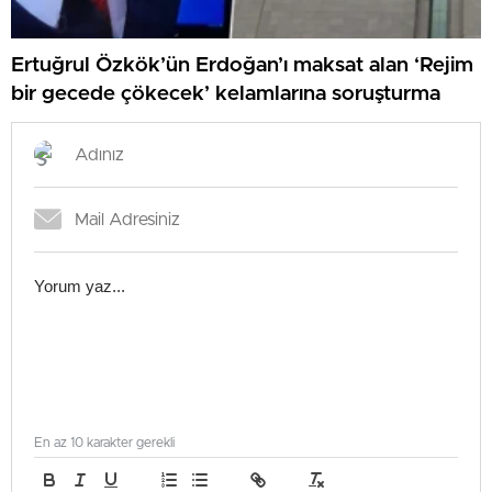
Ertuğrul Özkök’ün Erdoğan’ı maksat alan ‘Rejim
bir gecede çökecek’ kelamlarına soruşturma
En az 10 karakter gerekli