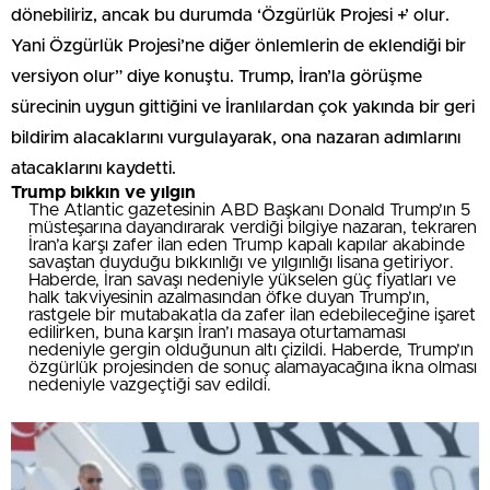
dönebiliriz, ancak bu durumda ‘Özgürlük Projesi +’ olur.
Yani Özgürlük Projesi’ne diğer önlemlerin de eklendiği bir
versiyon olur” diye konuştu. Trump, İran’la görüşme
sürecinin uygun gittiğini ve İranlılardan çok yakında bir geri
bildirim alacaklarını vurgulayarak, ona nazaran adımlarını
atacaklarını kaydetti.
Trump bıkkın ve yılgın
The Atlantic gazetesinin ABD Başkanı Donald Trump’ın 5
müsteşarına dayandırarak verdiği bilgiye nazaran, tekraren
İran’a karşı zafer ilan eden Trump kapalı kapılar akabinde
savaştan duyduğu bıkkınlığı ve yılgınlığı lisana getiriyor.
Haberde, İran savaşı nedeniyle yükselen güç fiyatları ve
halk takviyesinin azalmasından öfke duyan Trump’ın,
rastgele bir mutabakatla da zafer ilan edebileceğine işaret
edilirken, buna karşın İran’ı masaya oturtamaması
nedeniyle gergin olduğunun altı çizildi. Haberde, Trump’ın
özgürlük projesinden de sonuç alamayacağına ikna olması
nedeniyle vazgeçtiği sav edildi.