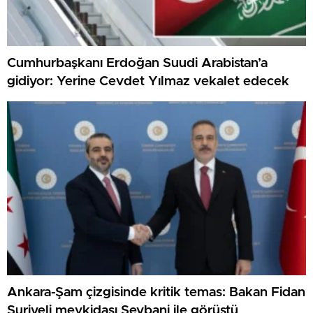
Cumhurbaşkanı Erdoğan Suudi Arabistan’a
gidiyor: Yerine Cevdet Yılmaz vekalet edecek
Ankara-Şam çizgisinde kritik temas: Bakan Fidan
Suriyeli mevkidaşı Şeybani ile görüştü