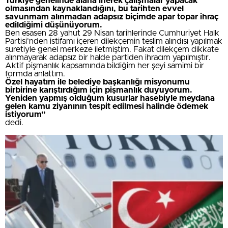
Türkiye genelinde alana inerek çalışmalar yapacak
olmasından kaynaklandığını, bu tarihten evvel
savunmam alınmadan adapsız biçimde apar topar ihraç
edildiğimi düşünüyorum.
Ben esasen 28 yahut 29 Nisan tarihlerinde Cumhuriyet Halk
Partisi’nden istifamı içeren dilekçemin teslim alındısı yapılmak
suretiyle genel merkeze iletmiştim. Fakat dilekçem dikkate
alınmayarak adapsız bir halde partiden ihracım yapılmıştır.
Aktif pişmanlık kapsamında bildiğim her şeyi samimi bir
formda anlattım.
Özel hayatım ile belediye başkanlığı misyonumu
birbirine karıştırdığım için pişmanlık duyuyorum.
Yeniden yapmış olduğum kusurlar hasebiyle meydana
gelen kamu ziyanının tespit edilmesi halinde ödemek
istiyorum”
dedi.