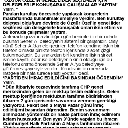
‘ÖZGÜR ÖZEL’İN GENEL LİDER SEÇİLMESİ İÇİN
DELEGELERLE KONUŞARAK ÇALIŞMALAR YAPTIM’
Yalım, “
Paraları kurultay öncesinde yapılacak kongrelerin
masraflarında kullanılmak emeliyle verdim. Ben kurultay
delegesi olduğum devirde de Özgür Özel’in genel lider
seçilmesi için delegelerle konuşarak onları ikna ettim ve
bu konuda çalışmalar yaptım.
Ankara’da gözaltına alındığım gün benimle birebir odada
bulunan Seher A. belediyenin sistemli bir çalışanıdır. Olay
günü Seher A.’dan ele geçirilen telefon kendime ilişkin bir
telefon olmakla birlikte telefon içerisinde 2 adet çizgi
bulunmaktadır. Bu sınırlardan biri kendime ilişkin şirket
ismine kayıtlı, öbür ise belediyenin sınırı olduğu için bu
telefonu arama öncesinde Seher A.’ya belediyeye
götürmesi gayesiyle verdim. Kendisinin bu mevzuda
rastgele bir hata sürece kastı yoktur” dedi.
‘PARTİDEN İHRAÇ EDİLDİĞİMİ BASINDAN ÖĞRENDİM’
Yalım,
“Dün itibariyle cezaevinde tarafıma CHP genel
merkezinden gelen bir mektup teslim edilmiştir. Gelen
mektup içeriğinde mektubun tarafıma bildirisinden
itibaren 7 gün içerisinde savunma vermem gerektiği
yazıyordu. Fakat ben 3 Mayıs Pazar günü ihraç
edildiğimi basından öğrendim. Benim savunmam
alınmadan yöntemsiz bir halde partiden ihraç edilmem
kelam hususudur. Ben ayın 3’ünde yapılan bu ihracın
Cumhuriyet Halk Partisinin 4 Mayıs tarihinden itibaren