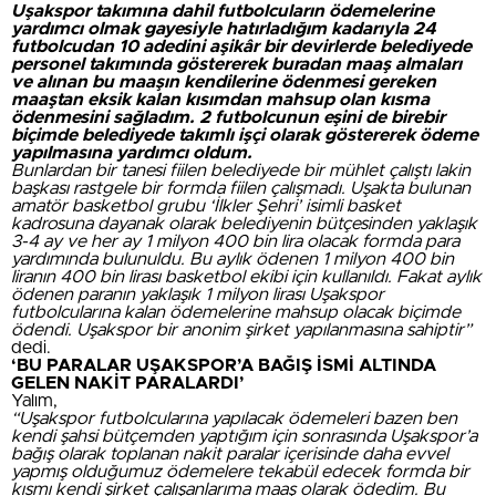
Uşakspor takımına dahil futbolcuların ödemelerine
yardımcı olmak gayesiyle hatırladığım kadarıyla 24
futbolcudan 10 adedini aşikâr bir devirlerde belediyede
personel takımında göstererek buradan maaş almaları
ve alınan bu maaşın kendilerine ödenmesi gereken
maaştan eksik kalan kısımdan mahsup olan kısma
ödenmesini sağladım. 2 futbolcunun eşini de birebir
biçimde belediyede takımlı işçi olarak göstererek ödeme
yapılmasına yardımcı oldum.
Bunlardan bir tanesi fiilen belediyede bir mühlet çalıştı lakin
başkası rastgele bir formda fiilen çalışmadı. Uşakta bulunan
amatör basketbol grubu ‘İlkler Şehri’ isimli basket
kadrosuna dayanak olarak belediyenin bütçesinden yaklaşık
3-4 ay ve her ay 1 milyon 400 bin lira olacak formda para
yardımında bulunuldu. Bu aylık ödenen 1 milyon 400 bin
liranın 400 bin lirası basketbol ekibi için kullanıldı. Fakat aylık
ödenen paranın yaklaşık 1 milyon lirası Uşakspor
futbolcularına kalan ödemelerine mahsup olacak biçimde
ödendi. Uşakspor bir anonim şirket yapılanmasına sahiptir”
dedi.
‘BU PARALAR UŞAKSPOR’A BAĞIŞ İSMİ ALTINDA
GELEN NAKİT PARALARDI’
Yalım,
“Uşakspor futbolcularına yapılacak ödemeleri bazen ben
kendi şahsi bütçemden yaptığım için sonrasında Uşakspor’a
bağış olarak toplanan nakit paralar içerisinde daha evvel
yapmış olduğumuz ödemelere tekabül edecek formda bir
kısmı kendi şirket çalışanlarıma maaş olarak ödedim. Bu