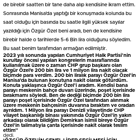
de birebir saatten bir tane daha alıp kendisine ikram ettim.
Sonrasında Manisa’da yaptığı bir konuşmada kolunda bu
saat olduğu için basında bu saatle ilgili yüksek sayılar
yazıldığı için Özgür Özel beni aradı, ben de kendisine
birebir halde o tarihlerde 5-6 Bin lira olduğunu söyledim.
Bu saat benim tarafımdan armağan edilmiştir.
2023 yılı sonunda yapılan Cumhuriyet Halk Partisi’nin
kurultay öncesi yapılan kongrelerin masraflarında
kullanılmak üzere o zaman CHP grup başkanı olan
Özgür Özel’e 200 bin lira ve 1 milyon lira nakit olacak
biçimde para verdim. 200 bin liralık parayı Özgür Özel’in
Manisa’da bulunan konutuna nakit olarak götürdüm.
Konuta yaklaşınca Özgür Özel’i aradım. Kendisi bana
parayı meskenin bahçe duvarı üzerinde, poşet içerisinde
bırakmamı söyledi. Ben de dediği biçimde 200 bin lira
parayı poşet içerisinde Özgür Özel tarafından alınmak
üzere meskenin bahçesinin duvarına bıraktım ve oradan
ayrıldım. 1 Milyon lira parayı Denizli vilayetinde CHP
vilayet başkanlığı binası yakınında Özgür Özel’in yakın
arkadaşı olarak bildiğim Demirkan isimli bireye Özgür
Özel’in talimatıyla çanta içerisinde nakit olarak teslim
ettim”
dedi.