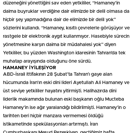
düzeneğini yönettiğini sav eden yetkililer, “Hamaney’in
daima buyruklar verdiğine dair elimizde bir delil olmasa da
hiçbir şey yapmadığına dair de elimizde bir delil yok”
sözlerini kullandı. “Hamaney, kısıtlı çevrelerle görüşüyor ve
rastgele bir elektronik aygıt kullanmıyor. Hasebiyle sürecin
yönetmesine karşın daima bir müdahalesi yok” diyen
Yetkililer, bu yüzden Washington idaresinin Tahran’da tek
muhatap arayışında olduğunu öne sürdü.
HAMANEY İYİLEŞİYOR
ABD-İsrail ittifakının 28 Şubat’ta Tahran’ı gaye alan
hücumunda İran’ın eski dini lideri Ayetullah Ali Hamaney ve
üst seviye yetkililer hayatını yitirmişti. Halihazırda dini
liderlik makamında bulunan eski başkanın oğlu Mucteba
Hamaney’in ise ağır yaralandığı bildirilmişti. Hamaney’in o
tarihten beri hiçbir manzara vermemesi öldüğü
istikametinde spekülasyonları artırmıştı. İran
Cumhurbaşkanı Mesud Pezeşkiyan, geçtiğimiz hafta