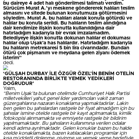
bu daireye 4 adet halı gönderilmesi talimatı verdim.
Sürücüm Murat A.’yı meskene göndererek halıları teslim
almasını ve sitede bulunan konutumuza götürmesini
söyledim. Murat A. bu halıları alarak konuta götürdü ve
halılar bu konuta serildi. Bu halıların teslim alındığına
dair kendimize ilişkin konutta kullanıldığına dair
hatırladığım kadarıyla bir evrak imzalamadım.
Belediyeye ilişkin konutta dokunan halılar el dokuması
halılar olup Uşak’a has halılardır. Hatırladığım kadarıyla
bu halıların metrekaresi 5 bin lira civarındadır. Bundan
ötürü çok pişmanım ve meydana gelen ziyanı ödemek
isterim”
dedi.
‘GÜLŞAH DURBAY İLE ÖZGÜR ÖZEL’İN BENİM OTELİN
RESTORANINDA BİRLİKTE YEMEK YEDİKLERİ
DOĞRUDUR’
Yalım,
“Benim Uşak’ta bulunan otelimde Cumhuriyet Halk Partisi
milletvekilleri yahut genel lider yardımcıları vakit zaman
güzergahlarına nazaran konaklama yapmaktadırlar. Lakin
ben gelen bu şahıslardan rastgele bir fiyat almadığım için bu
şahıslar ismine otelde rastgele bir kayıt açılmamakta, kimlik
fotokopisi alınmamakta ve emniyete rastgele bir bildirim
yapılmamaktadır. Bu şahısların kullanımına verilen odalar
kendi adıma ayrılmaktadır. Gelen konuklar bazen bu halde
otelde konaklamakta, bazen katılacakları programlar için
kısa müddetli dinlenme, giyinme ve yemek yeme hedefiyle