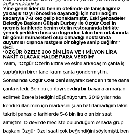
kullanmaktadırlar.
Yine genel lider da benim otelimde de tanışıklığımız
yaklaşık 10 yıl öncesine dayandığı için hatırladığım
kadarıyla 7-8 kez gelip konaklamıştır. Eski Şehzadeler
Belediye Başkanı Gülşah Durbay ile Özgür Özel’in
geçmiş tarihlerde benim otelin restoranında birlikte
yemek yedikleri hususu doğrudur, lakin ben ortalarında
bir gönül münasebeti olup olmadığı noktasında
duyumlar dışında rastgele bir bilgiye sahip değilim”
dedi.
‘ÖZGÜR ÖZEL’E 200 BİN LİRA VE 1 MİLYON LİRA
NAKİT OLACAK HALDE PARA VERDİM’
Yalım, “Özgür Özel’in kızına ve eşine arkadaşım çanta işi
yaptığı için birer tane ikram çanta göndermiştim.
Sonrasında Özgür Özel beni arayarak benden 1 tane daha
çanta istedi. Ben bu çantayı sevdiği bir bayana armağan
edilmek üzere istediğini düşünüyorum. 2019 yıllarında
kendi kullanımım için markasını şuan hatırlamadığım lakin
takribi pahası o tarihlerde 5-6 bin lira olan bir saat
almıştım. O devirde mecliste bulunduğum esnada grup
başkanı Özgür Özel saati çok beğendiğini söylemişti, ben