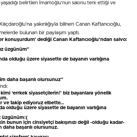
ik yaşadığı belirtilen İmamoğlu’nun salonu terk ettiği ve
lıçdaroğlu’na yakınlığıyla bilinen Canan Kaftancıoğlu,
elerde bulunan bir paylaşım yaptı.
er konuşurdum’ dediği Canan Kaftancıoğlu’ndan salvo:
ağız üzgünüm”
da olduğu üzere siyasette de bayanın varlığına
m daha başarılı olursunuz”
ndı:
mi ‘errkek siyasetçilerin!’ biz bayanlara yönelik
rum.
 ve takip ediyoruz elbette…
a olduğu üzere siyasette de bayanın varlığına
ğız üzgünüm:(
in bunun için cinsiyetçi bakışınızı değil -olduğu kadar-
 daha başarılı olursunuz.