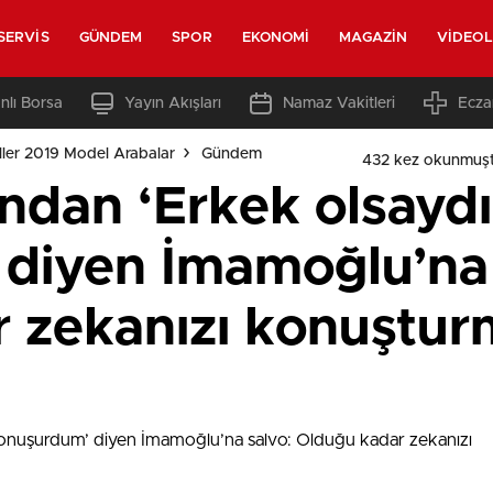
SERVIS
GÜNDEM
SPOR
EKONOMI
MAGAZIN
VIDEO
nlı Borsa
Yayın Akışları
Namaz Vakitleri
Ecza
ler 2019 Model Arabalar
Gündem
432 kez okunmuş
’ndan ‘Erkek olsayd
diyen İmamoğlu’na 
 zekanızı konuştur