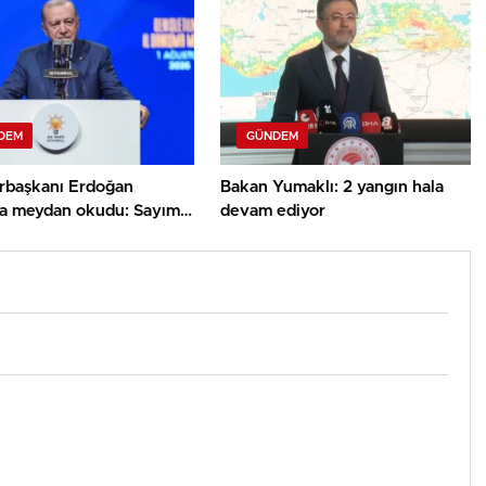
DEM
GÜNDEM
başkanı Erdoğan
Bakan Yumaklı: 2 yangın hala
rla meydan okudu: Sayımız
devam ediyor
on 710 bine ulaştı