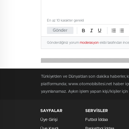
En az 10 karakter gerekli
Gönder
Gönderdiğiniz yorum
moderasyon
ekibi tarafından inc
Türkiye'den ve Dünya’dan son dakika haberler, 
platformunda; www.otomobilsitesi.net haber içer
yayınlanamaz. Aykırı işlem yapan kişi/kişiler içi
SAYFALAR
SERVİSLER
Üye Girişi
Futbol İddaa
Üye Kaydı
Basketbol İddaa