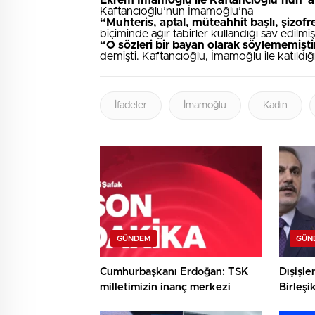
Ekrem İmamoğlu ile Kaftancıoğlu’nun ‘ap
Kaftancıoğlu’nun İmamoğlu’na
“Muhteris, aptal, müteahhit başlı, şizofr
biçiminde ağır tabirler kullandığı sav edil
“O sözleri bir bayan olarak söylememiş
demişti. Kaftancıoğlu, İmamoğlu ile katıldığı
İfadeler
İmamoğlu
Kadın
GÜNDEM
GÜN
Cumhurbaşkanı Erdoğan: TSK
Dışişle
milletimizin inanç merkezi
Birleşi
Miliba