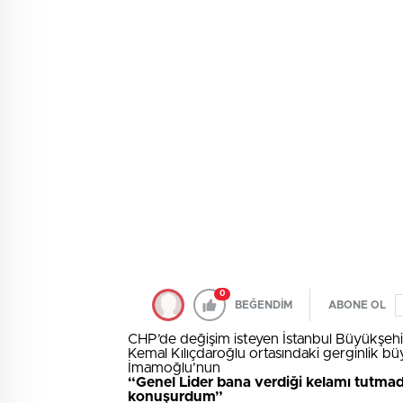
0
BEĞENDİM
ABONE OL
CHP’de değişim isteyen İstanbul Büyükşehi
Kemal Kılıçdaroğlu ortasındaki gerginlik büyü
İmamoğlu’nun
“Genel Lider bana verdiği kelamı tutmad
konuşurdum”