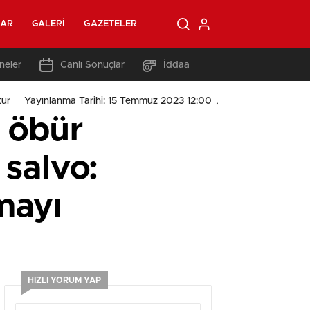
LAR
GALERI
GAZETELER
neler
Canlı Sonuçlar
İddaa
,
tur
Yayınlanma Tarihi: 15 Temmuz 2023 12:00
ı öbür
salvo:
mayı
HIZLI YORUM YAP