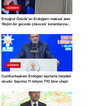
GÜNDEM
Ertuğrul Özkök’ün Erdoğan’ı maksat alan
‘Rejim bir gecede çökecek’ kelamlarına
soruşturma
GÜNDEM
Cumhurbaşkanı Erdoğan sayılarla meydan
okudu: Sayımız 11 milyon 710 bine ulaştı