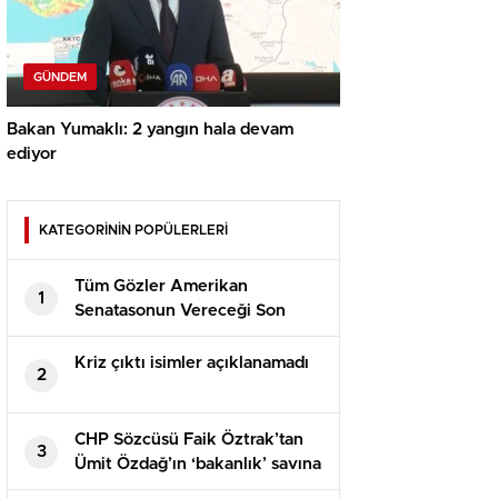
GÜNDEM
Bakan Yumaklı: 2 yangın hala devam
ediyor
KATEGORİNİN POPÜLERLERİ
Tüm Gözler Amerikan
1
Senatasonun Vereceği Son
Kararda
Kriz çıktı isimler açıklanamadı
2
CHP Sözcüsü Faik Öztrak’tan
3
Ümit Özdağ’ın ‘bakanlık’ savına
yalanlama: İki protokolde de bu