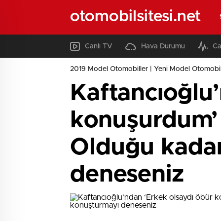
otomobilsitesi.net
Canlı TV
Hava Durumu
Ca
2019 Model Otomobiller | Yeni Model Otomobil
Kaftancıoğlu
konuşurdum’ 
Olduğu kadar
deneseniz