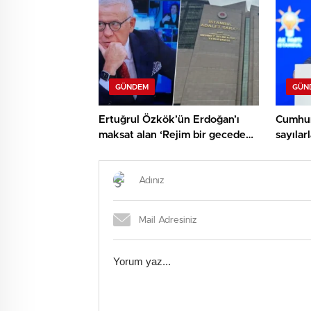
GÜNDEM
GÜN
Ertuğrul Özkök’ün Erdoğan’ı
Cumhur
maksat alan ‘Rejim bir gecede
sayıla
çökecek’ kelamlarına
11 mily
soruşturma