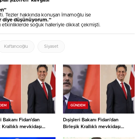
tal şizofren’ kavgası
en”
mişti. Tezler hakkında konuşan İmamoğlu ise
tir diye düşünüyorum.”
 etkinliklerde soğuk halleriyle dikkat çekmişti.
Kaftancıoğlu
Siyaset
DEM
GÜNDEM
ri Bakanı Fidan’dan
Dışişleri Bakanı Fidan’dan
k Krallıklı mevkidaşı
Birleşik Krallıklı mevkidaşı
nd’dan Gazze görüşmesi
Miliband ile Gazze görüşmesi