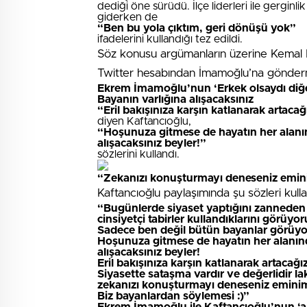
dediği öne sürüdü. İlçe liderleri ile gerginl
giderken de
“Ben bu yola çıktım, geri dönüşü yok”
ifadelerini kullandığı tez edildi.
Söz konusu argümanların üzerine Kemal Kı
Twitter hesabından İmamoğlu’na gönderm
Ekrem İmamoğlu’nun ‘Erkek olsaydı diğ
Bayanın varlığına alışacaksınız
“Eril bakışınıza karşın katlanarak artac
diyen Kaftancıoğlu,
“Hoşunuza gitmese de hayatın her alanın
alışacaksınız beyler!”
sözlerini kullandı.
“Zekanızı konuşturmayı deneseniz emini
Kaftancıoğlu paylaşımında şu sözleri kulla
“Bugünlerde siyaset yaptığını zanneden ki
cinsiyetçi tabirler kullandıklarını görüyo
Sadece ben değil bütün bayanlar görüyor
Hoşunuza gitmese de hayatın her alanınd
alışacaksınız beyler!
Eril bakışınıza karşın katlanarak artaca
Siyasette sataşma vardır ve değerlidir lak
zekanızı konuşturmayı deneseniz eminim
Biz bayanlardan söylemesi :)”