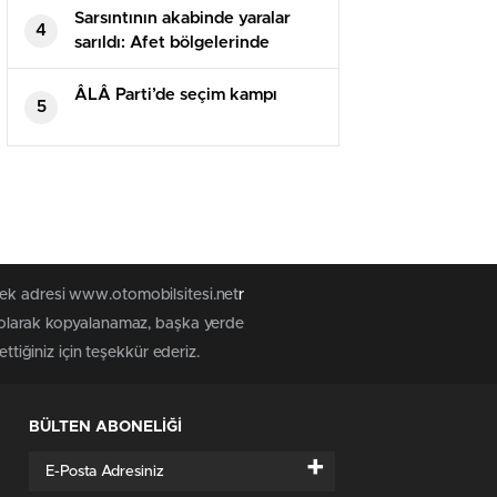
türlü bir husus yok
Sarsıntının akabinde yaralar
4
sarıldı: Afet bölgelerinde
yapılan yaklaşık 45 bin konut
vatandaşlara teslim edildi
ÂLÂ Parti’de seçim kampı
5
tek adresi www.otomobilsitesi.net
r
z olarak kopyalanamaz, başka yerde
ttiğiniz için teşekkür ederiz.
BÜLTEN ABONELİĞİ
+