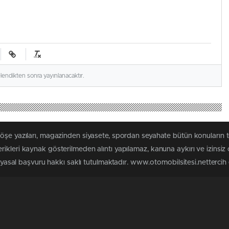
elendikten sonra yayınlanacaktır.
köşe yazıları, magazinden siyasete, spordan seyahate bütün konuların 
ikleri kaynak gösterilmeden alıntı yapılamaz, kanuna aykırı ve izinsi
n yasal başvuru hakkı saklı tutulmaktadır. www.otomobilsitesi.nettercih e