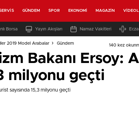
SERVIS
GÜNDEM
SPOR
EKONOMI
MAGAZIN
VIDEO
nlı Borsa
Yayın Akışları
Namaz Vakitleri
Ecza
ler 2019 Model Arabalar
Gündem
140 kez okunm
izm Bakanı Ersoy: A
3 milyonu geçti