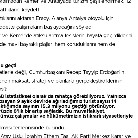
 kalmadan Kemer ve Antalya’da turizmi çeşitlendirmek, 12
ttıklarını kaydetti.
ıklarını aktaran Ersoy, Alanya Antalya otoyolu için
dette çalışmaların başlayacağını söyledi.
e Kemer’de atıksu arıtma tesislerini hayata geçirdiklerini
inde mavi bayraklı plajları hem koruduklarını hem de
nu geçti
asetlerle değil, Cumhurbaşkanı Recep Tayyip Erdoğan’ın
lenen maksat, strateji ve planlarla gerçekleştirdiklerinin
rdü:
istatistiksel olarak da rahatça görebiliyoruz. Yalnızca
psayan 9 aylık devirde ağırladığımız turist sayısı 14
baktığımda sayının 15,3 milyonu geçtiği görünüyor.
yüzde 8’lik bir artış sağladık. Bu muvaffakiyet,
ğümüz çalışmalar ve hükümetimizin istikrarlı siyasetleriyle
olması temennisinde bulundu.
i Atay Uslu, İbrahim Ethem Taş, AK Parti Merkez Karar ve