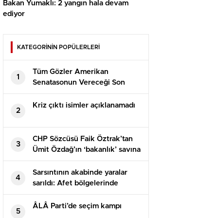
Bakan Yumaklı: 2 yangın hala devam
ediyor
KATEGORİNİN POPÜLERLERİ
Tüm Gözler Amerikan
1
Senatasonun Vereceği Son
Kararda
Kriz çıktı isimler açıklanamadı
2
CHP Sözcüsü Faik Öztrak’tan
3
Ümit Özdağ’ın ‘bakanlık’ savına
yalanlama: İki protokolde de bu
türlü bir husus yok
Sarsıntının akabinde yaralar
4
sarıldı: Afet bölgelerinde
yapılan yaklaşık 45 bin konut
vatandaşlara teslim edildi
ÂLÂ Parti’de seçim kampı
5