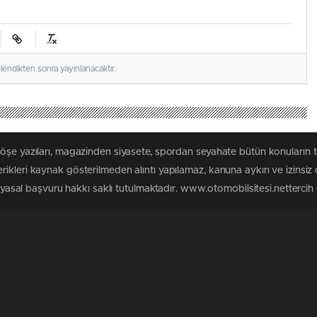
elendikten sonra yayınlanacaktır.
köşe yazıları, magazinden siyasete, spordan seyahate bütün konuların 
ikleri kaynak gösterilmeden alıntı yapılamaz, kanuna aykırı ve izinsi
n yasal başvuru hakkı saklı tutulmaktadır. www.otomobilsitesi.nettercih e