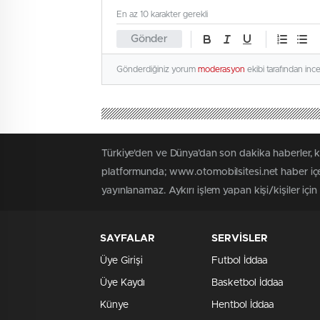
En az 10 karakter gerekli
Gönder
Gönderdiğiniz yorum
moderasyon
ekibi tarafından inc
Türkiye'den ve Dünya’dan son dakika haberler, 
platformunda; www.otomobilsitesi.net haber içer
yayınlanamaz. Aykırı işlem yapan kişi/kişiler içi
SAYFALAR
SERVİSLER
Üye Girişi
Futbol İddaa
Üye Kaydı
Basketbol İddaa
Künye
Hentbol İddaa