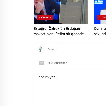
GÜNDEM
GÜN
Ertuğrul Özkök’ün Erdoğan’ı
Cumhur
maksat alan ‘Rejim bir gecede
sayıla
çökecek’ kelamlarına
11 mily
soruşturma