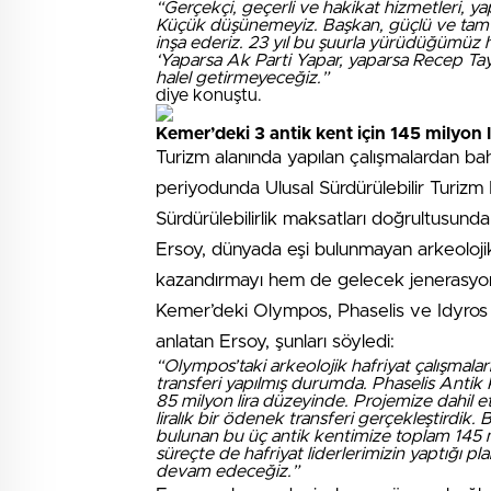
“Gerçekçi, geçerli ve hakikat hizmetleri, 
Küçük düşünemeyiz. Başkan, güçlü ve tam ba
inşa ederiz. 23 yıl bu şuurla yürüdüğümüz 
‘Yaparsa Ak Parti Yapar, yaparsa Recep Tayy
halel getirmeyeceğiz.”
diye konuştu.
Kemer’deki 3 antik kent için 145 milyon li
Turizm alanında yapılan çalışmalardan bah
periyodunda Ulusal Sürdürülebilir Turizm P
Sürdürülebilirlik maksatları doğrultusunda
Ersoy, dünyada eşi bulunmayan arkeoloji
kazandırmayı hem de gelecek jenerasyonlar
Kemer’deki Olympos, Phaselis ve Idyros ant
anlatan Ersoy, şunları söyledi:
“Olympos’taki arkeolojik hafriyat çalışmala
transferi yapılmış durumda. Phaselis Antik K
85 milyon lira düzeyinde. Projemize dahil ett
liralık bir ödenek transferi gerçekleştirdik. 
bulunan bu üç antik kentimize toplam 145 m
süreçte de hafriyat liderlerimizin yaptığı p
devam edeceğiz.”