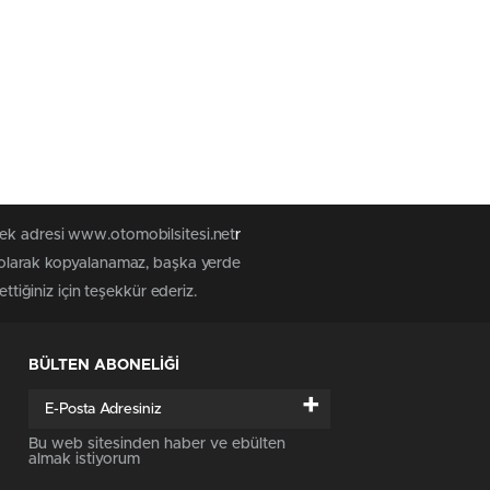
tek adresi www.otomobilsitesi.net
r
z olarak kopyalanamaz, başka yerde
ttiğiniz için teşekkür ederiz.
BÜLTEN ABONELİĞİ
+
Bu web sitesinden haber ve ebülten
almak istiyorum