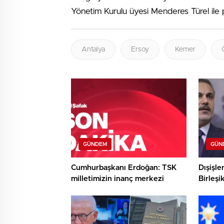
Yönetim Kurulu üyesi Menderes Türel ile par
Antalya
Ersoy
Kemer
GÜNDEM
GÜN
Cumhurbaşkanı Erdoğan: TSK
Dışişle
milletimizin inanç merkezi
Birleşi
Miliba