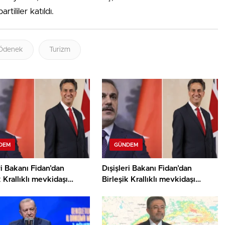
tililer katıldı.
Ödenek
Turizm
DEM
GÜNDEM
ri Bakanı Fidan’dan
Dışişleri Bakanı Fidan’dan
k Krallıklı mevkidaşı
Birleşik Krallıklı mevkidaşı
nd’dan Gazze görüşmesi
Miliband ile Gazze görüşmesi