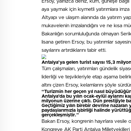
Ersoy, yalnızca deniz, kum, güneşe bağlı
aya yaymak için kıymetli yatırımlara imza a
Altyapı ve ulaşım alanında da yatırım yapt
mukavelenin imzalandığını ve ne kısa müd
Bakanlığın sorumluluğunda olmayan Serik v
lisana getiren Ersoy, bu yatırımlar sayes
sayılarını artırdıklarını tabir etti.
Antalya’ya gelen turist sayısı 15,3 milyo
Tüm çalışmaları, yatırımları gündelik siy
liderliği ve teşvikleriyle etap aşama belir
altını çizen Ersoy, kelamlarını şöyle sürdü
“Turizmin her geçen yıl nasıl büyüdüğünü 
Antalya’da bu yılın ocak-eylül aylarını ka
milyonun üzerine çıktı. Dün prestijiyle 
Geçtiğimiz yılın birebir devrine nazaran 
paydaşlarımızla işbirliği halinde yürüttü
gerçekleşmiştir.”
Bakan Ersoy, kongrenin hayırlara vesile 
Kongreye AK Parti Antalya Milletvekiller