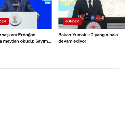
DEM
GÜNDEM
başkanı Erdoğan
Bakan Yumaklı: 2 yangın hala
rla meydan okudu: Sayımız
devam ediyor
on 710 bine ulaştı