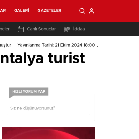
LAR
GALERI
GAZETELER
neler
Canlı Sonuçlar
İddaa
,
uştur
Yayınlanma Tarihi: 21 Ekim 2024 18:00
ntalya turist
HIZLI YORUM YAP