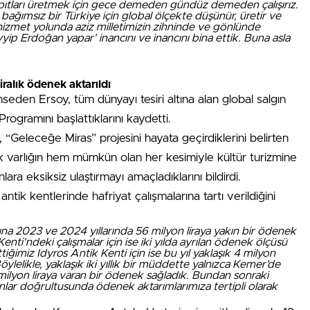
yapıtları üretmek için gece demeden gündüz demeden çalışırız.
ğımsız bir Türkiye için global ölçekte düşünür, üretir ve
hizmet yolunda aziz milletimizin zihninde ve gönlünde
ip Erdoğan yapar’ inancını ve inancını bina ettik. Buna asla
ralık ödenek aktarıldı
seden Ersoy, tüm dünyayı tesiri altına alan global salgın
rogramını başlattıklarını kaydetti.
, “Geleceğe Miras” projesini hayata geçirdiklerini belirten
k varlığın hem mümkün olan her kesimiyle kültür turizmine
a eksiksiz ulaştırmayı amaçladıklarını bildirdi.
ik kentlerinde hafriyat çalışmalarına tartı verildiğini
rına 2023 ve 2024 yıllarında 56 milyon liraya yakın bir ödenek
enti’ndeki çalışmalar için ise iki yılda ayrılan ödenek ölçüsü
iğimiz Idyros Antik Kenti için ise bu yıl yaklaşık 4 milyon
Böylelikle, yaklaşık iki yıllık bir müddette yalnızca Kemer’de
ilyon liraya varan bir ödenek sağladık. Bundan sonraki
lanlar doğrultusunda ödenek aktarımlarımıza tertipli olarak