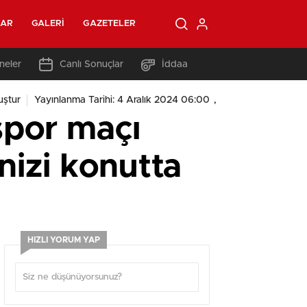
LAR
GALERI
GAZETELER
neler
Canlı Sonuçlar
İddaa
,
uştur
Yayınlanma Tarihi: 4 Aralık 2024 06:00
spor maçı
nizi konutta
HIZLI YORUM YAP