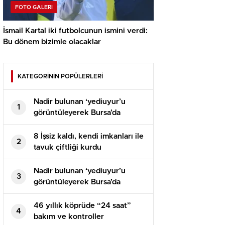
FOTO GALERI
İsmail Kartal iki futbolcunun ismini verdi:
Bu dönem bizimle olacaklar
KATEGORİNİN POPÜLERLERİ
Nadir bulunan ‘yediuyur’u
1
görüntüleyerek Bursa’da
yaşadığını ispatladı
8 İşsiz kaldı, kendi imkanları ile
2
tavuk çiftliği kurdu
Nadir bulunan ‘yediuyur’u
3
görüntüleyerek Bursa’da
yaşadığını ispatladı
46 yıllık köprüde “24 saat”
4
bakım ve kontroller