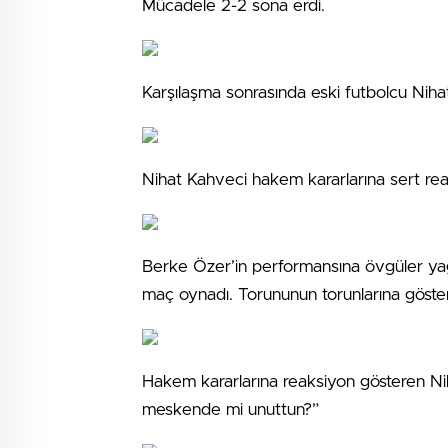
Mücadele 2-2 sona erdi.
Karşılaşma sonrasında eski futbolcu Niha
Nihat Kahveci hakem kararlarına sert rea
Berke Özer’in performansına övgüler yağd
maç oynadı. Torununun torunlarına göster
Hakem kararlarına reaksiyon gösteren N
meskende mi unuttun?”