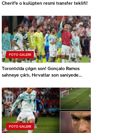
Cherif’e o kulüpten resmi transfer teklifi!
FOTO GALERI
Toronto’da çılgın son! Gonçalo Ramos
sahneye çıktı, Hırvatlar son saniyede
yıkıldı
FOTO GALERI