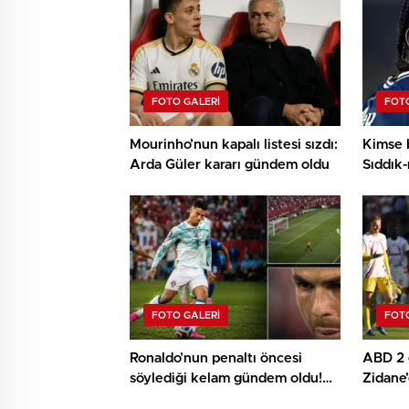
FOTO GALERI
FOTO
Mourinho’nun kapalı listesi sızdı:
Kimse 
Arda Güler kararı gündem oldu
Sıddık-
resmi t
FOTO GALERI
FOTO
Ronaldo’nun penaltı öncesi
ABD 2 g
söylediği kelam gündem oldu!
Zidane
İşte kameralara yansıyan o
Kupası’