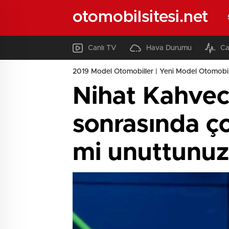
otomobilsitesi.net
Canlı TV
Hava Durumu
Ca
2019 Model Otomobiller | Yeni Model Otomobil
Nihat Kahvec
sonrasında ço
mi unuttunuz