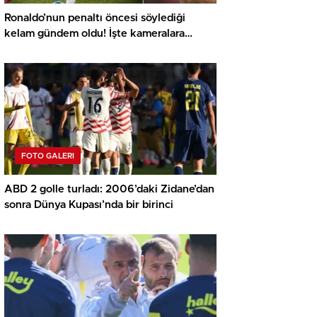
Ronaldo’nun penaltı öncesi söylediği
kelam gündem oldu! İşte kameralara
yansıyan o görüntü…
FOTO GALERI
ABD 2 golle turladı: 2006’daki Zidane’dan
sonra Dünya Kupası’nda bir birinci