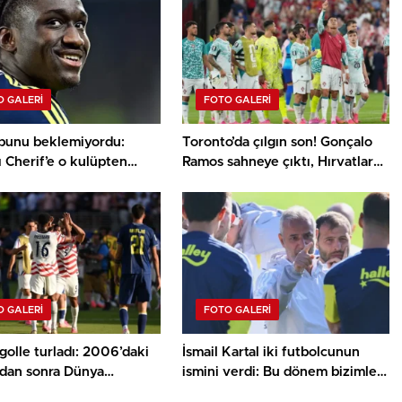
 GALERI
FOTO GALERI
bunu beklemiyordu:
Toronto’da çılgın son! Gonçalo
ı Cherif’e o kulüpten
Ramos sahneye çıktı, Hırvatlar
ransfer teklifi!
son saniyede yıkıldı
 GALERI
FOTO GALERI
olle turladı: 2006’daki
İsmail Kartal iki futbolcunun
’dan sonra Dünya
ismini verdi: Bu dönem bizimle
nda bir birinci
olacaklar