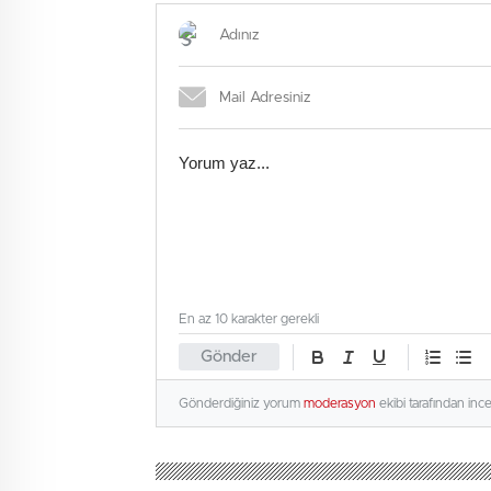
görüntü…
En az 10 karakter gerekli
Gönder
Gönderdiğiniz yorum
moderasyon
ekibi tarafından inc