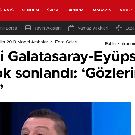
SERVIS
GÜNDEM
SPOR
EKONOMI
MAGAZIN
VIDEO
nlı Borsa
Yayın Akışları
Namaz Vakitleri
Ecza
ler 2019 Model Arabalar
Foto Galeri
154 kez okunm
i Galatasaray-Eyüp
k sonlandı: ‘Gözleri
’