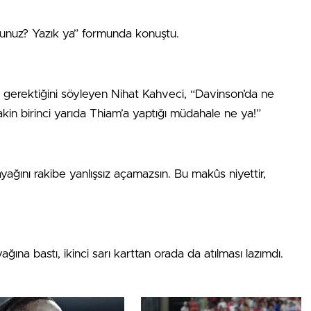
ttunuz? Yazık ya” formunda konuştu.
 gerektiğini söyleyen Nihat Kahveci, “Davinson’da ne
akin birinci yarıda Thiam’a yaptığı müdahale ne ya!”
ayağını rakibe yanlışsız açamazsın. Bu makûs niyettir,
ağına bastı, ikinci sarı karttan orada da atılması lazımdı.