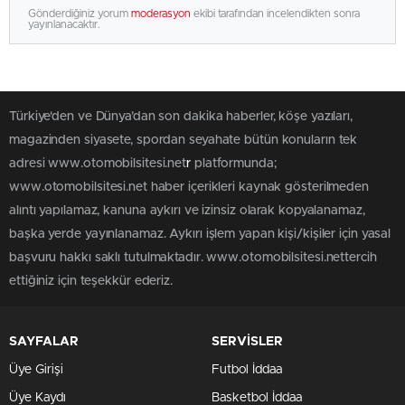
Gönderdiğiniz yorum
moderasyon
ekibi tarafından incelendikten sonra
yayınlanacaktır.
Türkiye'den ve Dünya’dan son dakika haberler, köşe yazıları,
magazinden siyasete, spordan seyahate bütün konuların tek
adresi www.otomobilsitesi.net
r
platformunda;
www.otomobilsitesi.net haber içerikleri kaynak gösterilmeden
alıntı yapılamaz, kanuna aykırı ve izinsiz olarak kopyalanamaz,
başka yerde yayınlanamaz. Aykırı işlem yapan kişi/kişiler için yasal
başvuru hakkı saklı tutulmaktadır. www.otomobilsitesi.nettercih
ettiğiniz için teşekkür ederiz.
SAYFALAR
SERVİSLER
Üye Girişi
Futbol İddaa
Üye Kaydı
Basketbol İddaa