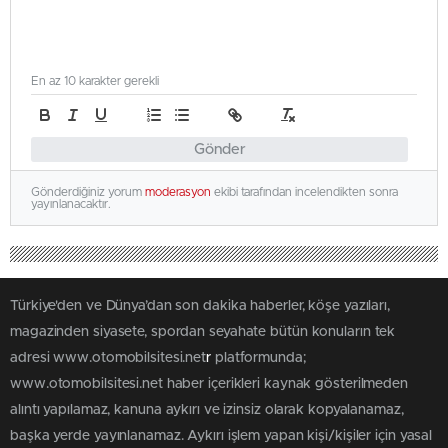
En az 10 karakter gerekli
Gönder
Gönderdiğiniz yorum
moderasyon
ekibi tarafından incelendikten sonra
yayınlanacaktır.
Türkiye'den ve Dünya’dan son dakika haberler, köşe yazıları,
magazinden siyasete, spordan seyahate bütün konuların tek
adresi www.otomobilsitesi.net
r
platformunda;
www.otomobilsitesi.net haber içerikleri kaynak gösterilmeden
alıntı yapılamaz, kanuna aykırı ve izinsiz olarak kopyalanamaz,
başka yerde yayınlanamaz. Aykırı işlem yapan kişi/kişiler için yasal