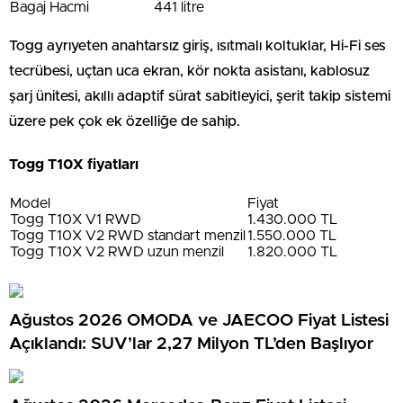
Bagaj Hacmi
441 litre
Togg ayrıyeten anahtarsız giriş, ısıtmalı koltuklar, Hi-Fi ses
tecrübesi, uçtan uca ekran, kör nokta asistanı, kablosuz
şarj ünitesi, akıllı adaptif sürat sabitleyici, şerit takip sistemi
üzere pek çok ek özelliğe de sahip.
Togg T10X fiyatları
Model
Fiyat
Togg T10X V1 RWD
1.430.000 TL
Togg T10X V2 RWD standart menzil
1.550.000 TL
Togg T10X V2 RWD uzun menzil
1.820.000 TL
Ağustos 2026 OMODA ve JAECOO Fiyat Listesi
Açıklandı: SUV’lar 2,27 Milyon TL’den Başlıyor