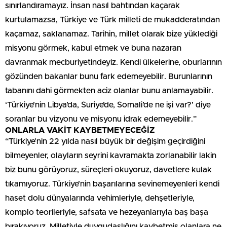
sınırlandıramayız. İnsan nasıl bahtından kaçarak
kurtulamazsa, Türkiye ve Türk milleti de mukadderatından
kaçamaz, saklanamaz. Tarihin, millet olarak bize yüklediği
misyonu görmek, kabul etmek ve buna nazaran
davranmak mecburiyetindeyiz. Kendi ülkelerine, oburlarının
gözünden bakanlar bunu fark edemeyebilir. Burunlarının
tabanını dahi görmekten aciz olanlar bunu anlamayabilir.
‘Türkiye’nin Libya’da, Suriye’de, Somali’de ne işi var?’ diye
soranlar bu vizyonu ve misyonu idrak edemeyebilir.”
ONLARLA VAKİT KAYBETMEYECEĞİZ
“Türkiye’nin 22 yılda nasıl büyük bir değişim geçirdiğini
bilmeyenler, olayların seyrini kavramakta zorlanabilir lakin
biz bunu görüyoruz, süreçleri okuyoruz, davetlere kulak
tıkamıyoruz. Türkiye’nin başarılarına sevinemeyenleri kendi
haset dolu dünyalarında vehimleriyle, dehşetleriyle,
komplo teorileriyle, safsata ve hezeyanlarıyla baş başa
bırakıyoruz. Milletiyle duygudaşlığını kaybetmiş olanlara ne