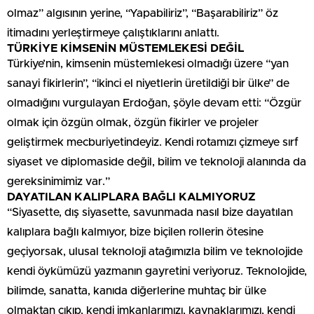
olmaz” algısının yerine, “Yapabiliriz”, “Başarabiliriz” öz
itimadını yerleştirmeye çalıştıklarını anlattı.
TÜRKİYE KİMSENİN MÜSTEMLEKESİ DEĞİL
Türkiye’nin, kimsenin müstemlekesi olmadığı üzere “yan
sanayi fikirlerin”, “ikinci el niyetlerin üretildiği bir ülke” de
olmadığını vurgulayan Erdoğan, şöyle devam etti: “Özgür
olmak için özgün olmak, özgün fikirler ve projeler
geliştirmek mecburiyetindeyiz. Kendi rotamızı çizmeye sırf
siyaset ve diplomaside değil, bilim ve teknoloji alanında da
gereksinimimiz var.”
DAYATILAN KALIPLARA BAĞLI KALMIYORUZ
“Siyasette, dış siyasette, savunmada nasıl bize dayatılan
kalıplara bağlı kalmıyor, bize biçilen rollerin ötesine
geçiyorsak, ulusal teknoloji atağımızla bilim ve teknolojide
kendi öykümüzü yazmanın gayretini veriyoruz. Teknolojide,
bilimde, sanatta, kanıda diğerlerine muhtaç bir ülke
olmaktan çıkıp, kendi imkanlarımızı, kaynaklarımızı, kendi