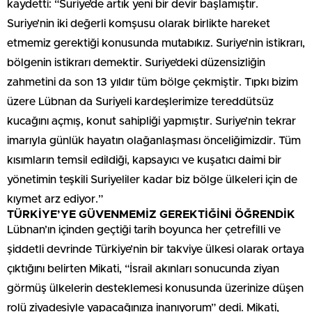
kaydetti: “Suriye’de artık yeni bir devir başlamıştır.
Suriye’nin iki değerli komşusu olarak birlikte hareket
etmemiz gerektiği konusunda mutabıkız. Suriye’nin istikrarı,
bölgenin istikrarı demektir. Suriye’deki düzensizliğin
zahmetini da son 13 yıldır tüm bölge çekmiştir. Tıpkı bizim
üzere Lübnan da Suriyeli kardeşlerimize tereddütsüz
kucağını açmış, konut sahipliği yapmıştır. Suriye’nin tekrar
imarıyla günlük hayatın olağanlaşması önceliğimizdir. Tüm
kısımların temsil edildiği, kapsayıcı ve kuşatıcı daimi bir
yönetimin teşkili Suriyeliler kadar biz bölge ülkeleri için de
kıymet arz ediyor.”
TÜRKİYE’YE GÜVENMEMİZ GEREKTİĞİNİ ÖĞRENDİK
Lübnan’ın içinden geçtiği tarih boyunca her çetrefilli ve
şiddetli devrinde Türkiye’nin bir takviye ülkesi olarak ortaya
çıktığını belirten Mikati, “İsrail akınları sonucunda ziyan
görmüş ülkelerin desteklemesi konusunda üzerinize düşen
rolü ziyadesiyle yapacağınıza inanıyorum” dedi. Mikati,