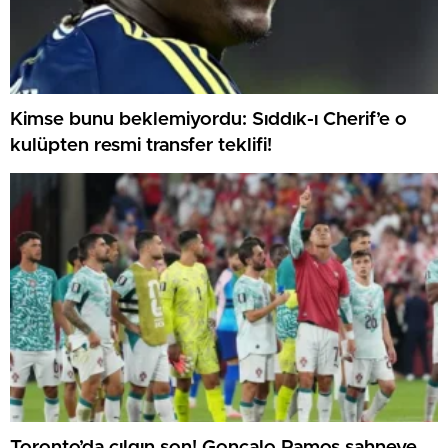
Kimse bunu beklemiyordu: Sıddık-ı Cherif’e o
kulüpten resmi transfer teklifi!
Toronto’da çılgın son! Gonçalo Ramos sahneye