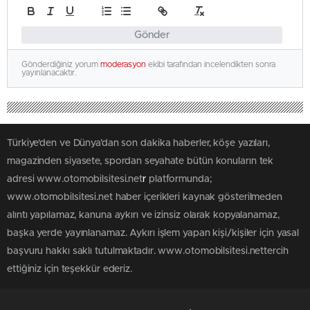
Gönder
Gönderdiğiniz yorum
moderasyon
ekibi tarafından incelendikten sonra
yayınlanacaktır.
Türkiye'den ve Dünya’dan son dakika haberler, köşe yazıları,
magazinden siyasete, spordan seyahate bütün konuların tek
adresi www.otomobilsitesi.net
r
platformunda;
www.otomobilsitesi.net haber içerikleri kaynak gösterilmeden
alıntı yapılamaz, kanuna aykırı ve izinsiz olarak kopyalanamaz,
başka yerde yayınlanamaz. Aykırı işlem yapan kişi/kişiler için yasal
başvuru hakkı saklı tutulmaktadır. www.otomobilsitesi.nettercih
ettiğiniz için teşekkür ederiz.