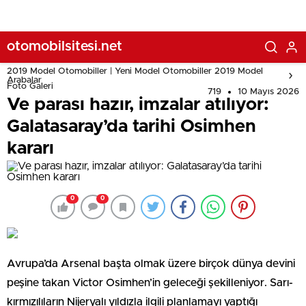
otomobilsitesi.net
2019 Model Otomobiller | Yeni Model Otomobiller 2019 Model
Arabalar
Foto Galeri
719
10 Mayıs 2026
Ve parası hazır, imzalar atılıyor:
Galatasaray’da tarihi Osimhen
kararı
0
0
Avrupa’da Arsenal başta olmak üzere birçok dünya devini
peşine takan Victor Osimhen’in geleceği şekilleniyor. Sarı-
kırmızılıların Nijeryalı yıldızla ilgili planlamayı yaptığı