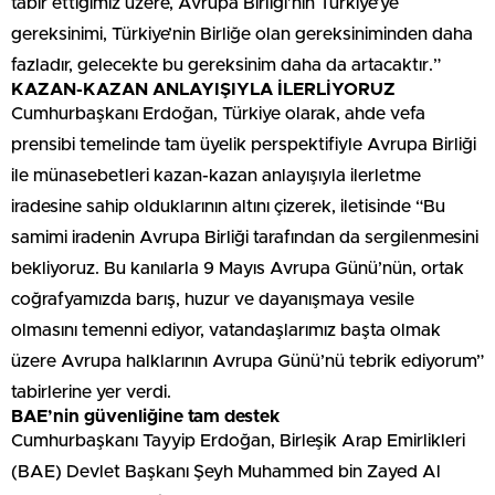
tabir ettiğimiz üzere, Avrupa Birliği’nin Türkiye’ye
gereksinimi, Türkiye’nin Birliğe olan gereksiniminden daha
fazladır, gelecekte bu gereksinim daha da artacaktır.”
KAZAN-KAZAN ANLAYIŞIYLA İLERLİYORUZ
Cumhurbaşkanı Erdoğan, Türkiye olarak, ahde vefa
prensibi temelinde tam üyelik perspektifiyle Avrupa Birliği
ile münasebetleri kazan-kazan anlayışıyla ilerletme
iradesine sahip olduklarının altını çizerek, iletisinde “Bu
samimi iradenin Avrupa Birliği tarafından da sergilenmesini
bekliyoruz. Bu kanılarla 9 Mayıs Avrupa Günü’nün, ortak
coğrafyamızda barış, huzur ve dayanışmaya vesile
olmasını temenni ediyor, vatandaşlarımız başta olmak
üzere Avrupa halklarının Avrupa Günü’nü tebrik ediyorum”
tabirlerine yer verdi.
BAE’nin güvenliğine tam destek
Cumhurbaşkanı Tayyip Erdoğan, Birleşik Arap Emirlikleri
(BAE) Devlet Başkanı Şeyh Muhammed bin Zayed Al