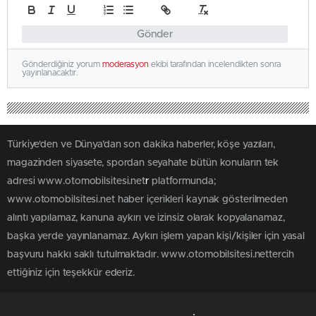
Gönder
Gönderdiğiniz yorum
moderasyon
ekibi tarafından incelendikten sonra
yayınlanacaktır.
Türkiye'den ve Dünya’dan son dakika haberler, köşe yazıları,
magazinden siyasete, spordan seyahate bütün konuların tek
adresi www.otomobilsitesi.net
r
platformunda;
www.otomobilsitesi.net haber içerikleri kaynak gösterilmeden
alıntı yapılamaz, kanuna aykırı ve izinsiz olarak kopyalanamaz,
başka yerde yayınlanamaz. Aykırı işlem yapan kişi/kişiler için yasal
başvuru hakkı saklı tutulmaktadır. www.otomobilsitesi.nettercih
ettiğiniz için teşekkür ederiz.