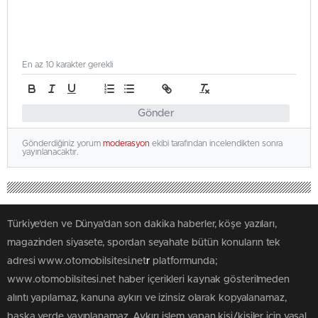
En az 10 karakter gerekli
Gönder
Gönderdiğiniz yorum
moderasyon
ekibi tarafından incelendikten sonra
yayınlanacaktır.
Türkiye'den ve Dünya’dan son dakika haberler, köşe yazıları,
magazinden siyasete, spordan seyahate bütün konuların tek
adresi www.otomobilsitesi.net
r
platformunda;
www.otomobilsitesi.net haber içerikleri kaynak gösterilmeden
alıntı yapılamaz, kanuna aykırı ve izinsiz olarak kopyalanamaz,
başka yerde yayınlanamaz. Aykırı işlem yapan kişi/kişiler için yasal