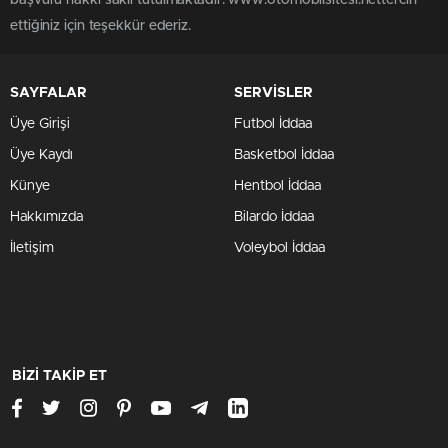
başvuru hakkı saklı tutulmaktadır. www.otomobilsitesi.nettercih
ettiğiniz için teşekkür ederiz.
SAYFALAR
SERVİSLER
Üye Girişi
Futbol İddaa
Üye Kaydı
Basketbol İddaa
Künye
Hentbol İddaa
Hakkımızda
Bilardo İddaa
İletişim
Voleybol İddaa
BİZİ TAKİP ET