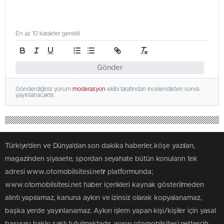
En az 10 karakter gerekli
Gönder
Gönderdiğiniz yorum
moderasyon
ekibi tarafından incelendikten sonra
yayınlanacaktır.
Türkiye'den ve Dünya’dan son dakika haberler, köşe yazıları,
magazinden siyasete, spordan seyahate bütün konuların tek
adresi www.otomobilsitesi.net
r
platformunda;
www.otomobilsitesi.net haber içerikleri kaynak gösterilmeden
alıntı yapılamaz, kanuna aykırı ve izinsiz olarak kopyalanamaz,
başka yerde yayınlanamaz. Aykırı işlem yapan kişi/kişiler için yasal