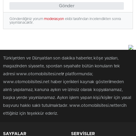
Gönder
Gönderdiğiniz yorum
moderasyon
ekibi tarafından incelendikten sonra
yayınlanacaktır.
Türkiye'den ve Dünya’dan son dakika haberler, köşe yazıları,
magazinden siyasete, spordan seyahate bütün konuların tek
adresi www.otomobilsitesi.net
r
platformunda;
www.otomobilsitesi.net haber içerikleri kaynak gösterilmeden
alıntı yapılamaz, kanuna aykırı ve izinsiz olarak kopyalanamaz,
başka yerde yayınlanamaz. Aykırı işlem yapan kişi/kişiler için yasal
başvuru hakkı saklı tutulmaktadır. www.otomobilsitesi.nettercih
ettiğiniz için teşekkür ederiz.
SAYFALAR
SERVİSLER