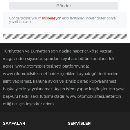
Gönder
Gönderdiğiniz yorum
moderasyon
ekibi tarafından incelendikten sonra
yayınlanacaktır.
Türkiye'den ve Dünya’dan son dakika haberler, köşe yazıları,
magazinden siyasete, spordan seyahate bütün konuların tek
adresi www.otomobilsitesi.net
r
platformunda;
www.otomobilsitesi.net haber içerikleri kaynak gösterilmeden
alıntı yapılamaz, kanuna aykırı ve izinsiz olarak kopyalanamaz,
başka yerde yayınlanamaz. Aykırı işlem yapan kişi/kişiler için yasal
başvuru hakkı saklı tutulmaktadır. www.otomobilsitesi.nettercih
ettiğiniz için teşekkür ederiz.
SAYFALAR
SERVİSLER