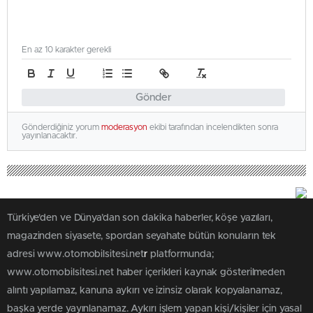
En az 10 karakter gerekli
Gönder
Gönderdiğiniz yorum
moderasyon
ekibi tarafından incelendikten sonra
yayınlanacaktır.
Türkiye'den ve Dünya’dan son dakika haberler, köşe yazıları,
magazinden siyasete, spordan seyahate bütün konuların tek
adresi www.otomobilsitesi.net
r
platformunda;
www.otomobilsitesi.net haber içerikleri kaynak gösterilmeden
alıntı yapılamaz, kanuna aykırı ve izinsiz olarak kopyalanamaz,
başka yerde yayınlanamaz. Aykırı işlem yapan kişi/kişiler için yasal