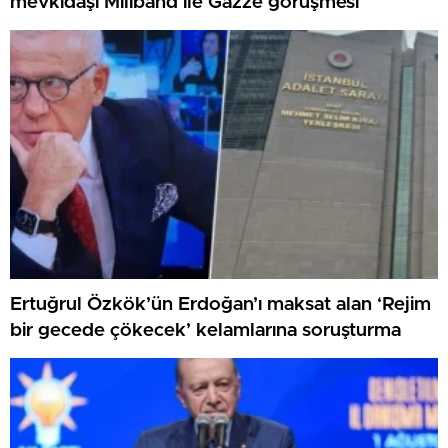
mevkidaşı Miliband ile Gazze görüşmesi
Ertuğrul Özkök’ün Erdoğan’ı maksat alan ‘Rejim
bir gecede çökecek’ kelamlarına soruşturma