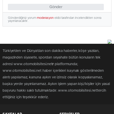
Gönder
Gönderdiğiniz yorum
moderasyon
ekibi tarafından incelendikten sonra
yayınlanacaktır.
Türkiye'den ve Dünya’dan son dakika haberler, köşe yazıları,
magazinden siyasete, spordan seyahate bütün konuların tek
adresi www.otomobilsitesi.net
r
platformunda;
www.otomobilsitesi.net haber içerikleri kaynak gösterilmeden
alıntı yapılamaz, kanuna aykırı ve izinsiz olarak kopyalanamaz,
başka yerde yayınlanamaz. Aykırı işlem yapan kişi/kişiler için yasal
başvuru hakkı saklı tutulmaktadır. www.otomobilsitesi.nettercih
ettiğiniz için teşekkür ederiz.