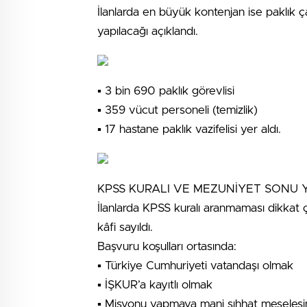
İlanlarda en büyük kontenjan ise paklık çal
yapılacağı açıklandı.
▪️ 3 bin 690 paklık görevlisi
▪️ 359 vücut personeli (temizlik)
▪️ 17 hastane paklık vazifelisi yer aldı.
KPSS KURALI VE MEZUNİYET SONU 
İlanlarda KPSS kuralı aranmaması dikkat 
kâfi sayıldı.
Başvuru koşulları ortasında:
▪️ Türkiye Cumhuriyeti vatandaşı olmak
▪️ İŞKUR’a kayıtlı olmak
▪️ Misyonu yapmaya mani sıhhat meseles