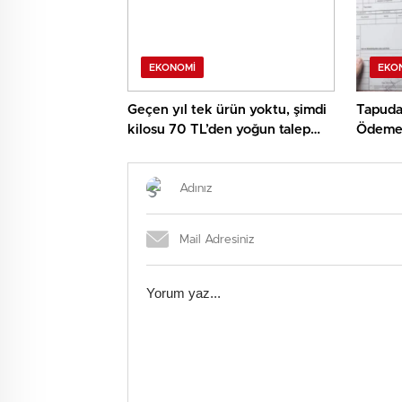
EKONOMI
EKO
Geçen yıl tek ürün yoktu, şimdi
Tapuda 
kilosu 70 TL’den yoğun talep
Ödeme s
görüyor
yapılac