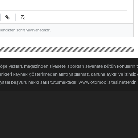
elendikten sonra yayınlanacaktır.
köşe yazıları, magazinden siyasete, spordan seyahate bütün konuların 
ikleri kaynak gösterilmeden alıntı yapılamaz, kanuna aykırı ve izinsi
n yasal başvuru hakkı saklı tutulmaktadır. www.otomobilsitesi.nettercih e