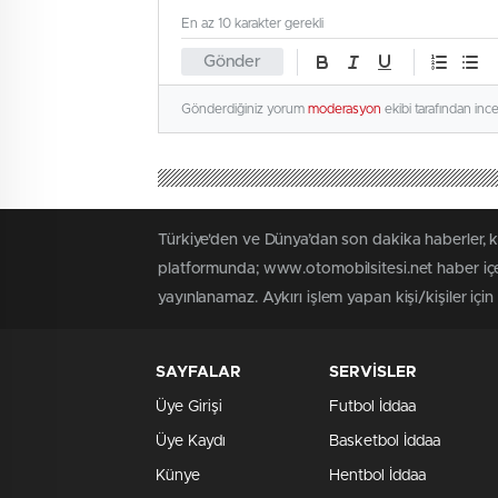
En az 10 karakter gerekli
Gönder
Gönderdiğiniz yorum
moderasyon
ekibi tarafından inc
Türkiye'den ve Dünya’dan son dakika haberler, 
platformunda; www.otomobilsitesi.net haber içer
yayınlanamaz. Aykırı işlem yapan kişi/kişiler içi
SAYFALAR
SERVİSLER
Üye Girişi
Futbol İddaa
Üye Kaydı
Basketbol İddaa
Künye
Hentbol İddaa