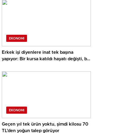
ikramı ve 3 ay erteleme
EKONOMI
Erkek işi diyenlere inat tek başına
yapıyor: Bir kursa katıldı hayatı değişti, bir
yılda sayıyı üçe katladı
EKONOMI
Geçen yıl tek ürün yoktu, şimdi kilosu 70
TL’den yoğun talep görüyor