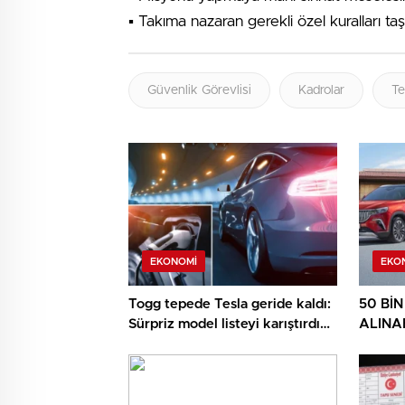
▪️ Takıma nazaran gerekli özel kuralları ta
Güvenlik Görevlisi
Kadrolar
Te
EKONOMI
EKO
Togg tepede Tesla geride kaldı:
50 Bİ
Sürpriz model listeyi karıştırdı
ALINAB
işte en çok satan elektrikli
Togg’d
arabalar
başladı
ay ert