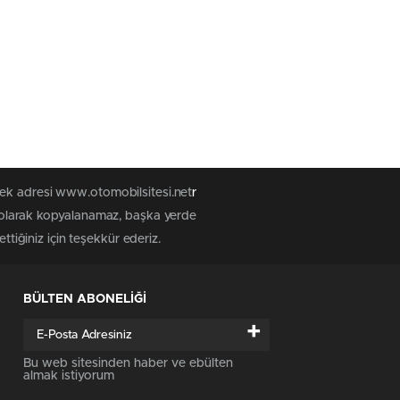
tek adresi www.otomobilsitesi.net
r
z olarak kopyalanamaz, başka yerde
ttiğiniz için teşekkür ederiz.
BÜLTEN ABONELİĞİ
+
Bu web sitesinden haber ve ebülten
almak istiyorum