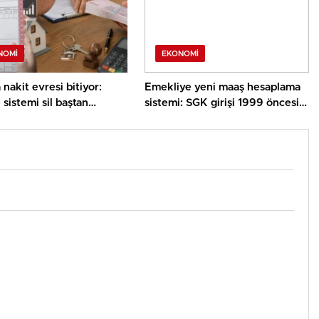
NOMI
EKONOMI
nakit evresi bitiyor:
Emekliye yeni maaş hesaplama
istemi sil baştan
sistemi: SGK girişi 1999 öncesi
ak
ve 2008 sonrası için formül
oluştu