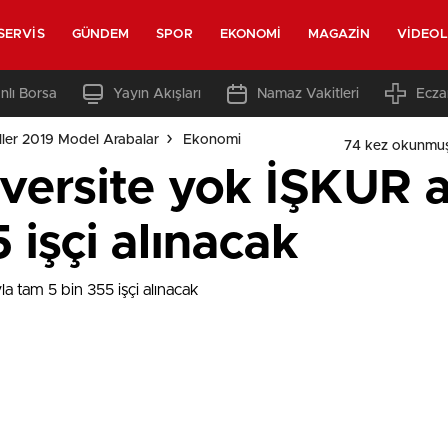
SERVIS
GÜNDEM
SPOR
EKONOMI
MAGAZIN
VIDEO
nlı Borsa
Yayın Akışları
Namaz Vakitleri
Ecza
ler 2019 Model Arabalar
Ekonomi
74 kez okunmuş
ersite yok İŞKUR ar
 işçi alınacak