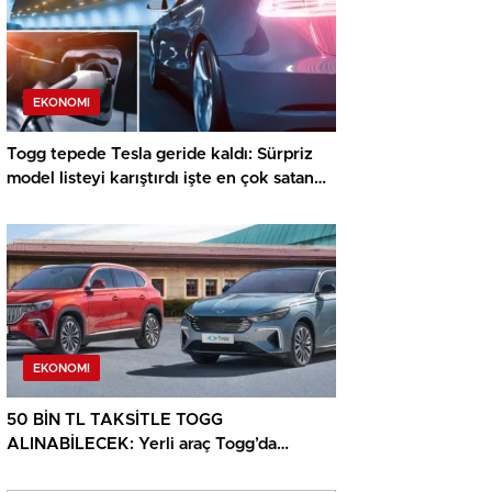
EKONOMI
Togg tepede Tesla geride kaldı: Sürpriz
model listeyi karıştırdı işte en çok satan
elektrikli arabalar
EKONOMI
50 BİN TL TAKSİTLE TOGG
ALINABİLECEK: Yerli araç Togg’da
temmuz kampanyası başladı! 0 faiz, MTV