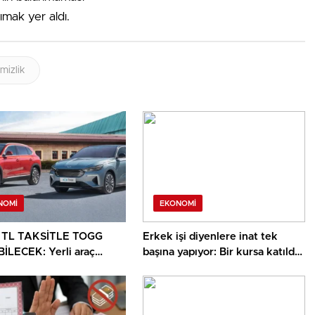
şımak yer aldı.
mizlik
NOMI
EKONOMI
N TL TAKSİTLE TOGG
Erkek işi diyenlere inat tek
İLECEK: Yerli araç
başına yapıyor: Bir kursa katıldı
a temmuz kampanyası
hayatı değişti, bir yılda sayıyı
! 0 faiz, MTV ikramı ve 3
üçe katladı
eleme