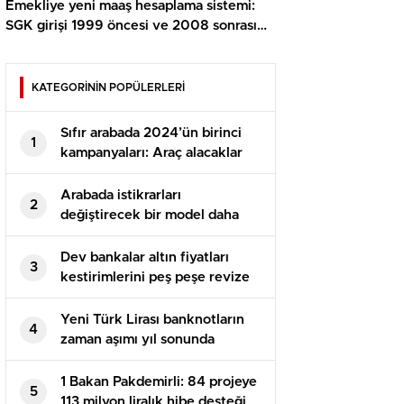
Emekliye yeni maaş hesaplama sistemi:
SGK girişi 1999 öncesi ve 2008 sonrası
için formül oluştu
KATEGORİNİN POPÜLERLERİ
Sıfır arabada 2024’ün birinci
1
kampanyaları: Araç alacaklar
200 bin TL daha az ödeyecek
Arabada istikrarları
2
değiştirecek bir model daha
Türkiye’de: Volkswagen
Tiguan’ın yarı fiyatına satılacak
Dev bankalar altın fiyatları
3
kestirimlerini peş peşe revize
etti: Rekor üstüne rekor
beklentisi
Yeni Türk Lirası banknotların
4
zaman aşımı yıl sonunda
dolacak
1 Bakan Pakdemirli: 84 projeye
5
113 milyon liralık hibe desteği