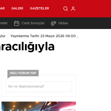
LAR
GALERI
GAZETELER
neler
Canlı Sonuçlar
İddaa
,
tur
Yayınlanma Tarihi: 23 Mayıs 2026 06:00
acılığıyla
HIZLI YORUM YAP