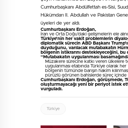
Cumhurbaşkanı Abdülfettah es-Sisi, Suu
Hükümdarı II. Abdullah ve Pakistan Gen
üyeleri de yer aldı.
Cumhurbaşkanı Erdoğan,
İran ve Orta Doğu’daki gelişmelerin ele alı
Türkiye’nin her vakit problemlerin diya
diplomatik sürecin ABD Başkanı Trump’ı
duyduğunu, varılacak mutabakatın Hürmü
bölgenin istikrarını destekleyeceğini, bu
“Mutabakatın uygulanması basamağında 
Müzakere sürecine katkı veren ülkelere t
uygulanması etabında Türkiye olarak her t
bölgenin tümünde barışın hakim kılınması 
pürüzlü görünen bahislerde süreç içinde uy
Cumhurbaşkanı Erdoğan, görüşmede, Türki
oluşturmayacağı yeni bir periyot istek et
vurguladı.
Türkiye