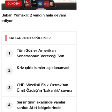
GÜNDEM
Bakan Yumaklı: 2 yangın hala devam
ediyor
KATEGORİNİN POPÜLERLERİ
Tüm Gözler Amerikan
1
Senatasonun Vereceği Son
Kararda
Kriz çıktı isimler açıklanamadı
2
CHP Sözcüsü Faik Öztrak’tan
3
Ümit Özdağ’ın ‘bakanlık’ savına
yalanlama: İki protokolde de bu
türlü bir husus yok
Sarsıntının akabinde yaralar
4
sarıldı: Afet bölgelerinde