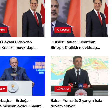
DEM
GÜNDEM
ri Bakanı Fidan’dan
Dışişleri Bakanı Fidan’dan
k Krallıklı mevkidaşı
Birleşik Krallıklı mevkidaşı
nd’dan Gazze görüşmesi
Miliband ile Gazze görüşmesi
DEM
GÜNDEM
başkanı Erdoğan
Bakan Yumaklı: 2 yangın hala
rla meydan okudu: Sayımız
devam ediyor
on 710 bine ulaştı