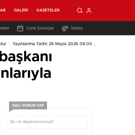
LAR
GALERI
GAZETELER
neler
Canlı Sonuçlar
İddaa
,
tur
Yayınlanma Tarihi: 26 Mayıs 2026 06:00
başkanı
nlarıyla
HIZLI YORUM YAP