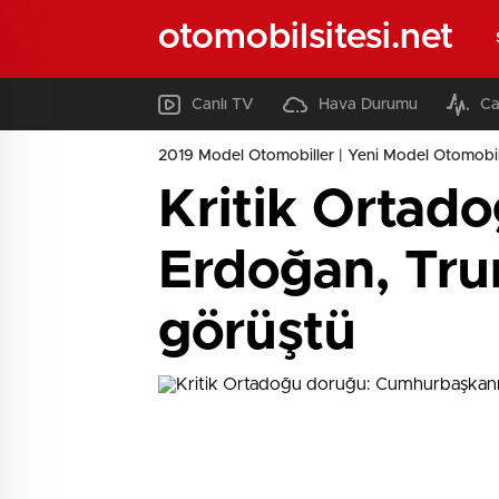
otomobilsitesi.net
Canlı TV
Hava Durumu
Ca
2019 Model Otomobiller | Yeni Model Otomobil
Kritik Ortad
Erdoğan, Tru
görüştü