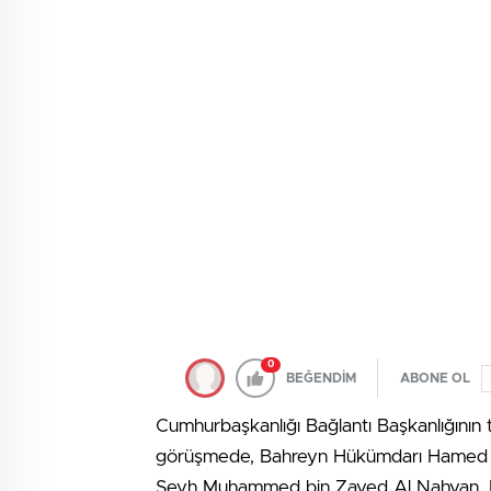
0
BEĞENDİM
ABONE OL
Cumhurbaşkanlığı Bağlantı Başkanlığının
görüşmede, Bahreyn Hükümdarı Hamed bin İ
Şeyh Muhammed bin Zayed Al Nahyan, Ka