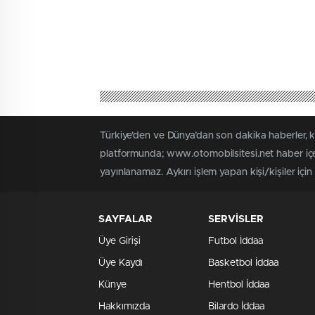
Türkiye'den ve Dünya’dan son dakika haberler, 
platformunda; www.otomobilsitesi.net haber içer
yayınlanamaz. Aykırı işlem yapan kişi/kişiler içi
SAYFALAR
SERVİSLER
Üye Girişi
Futbol İddaa
Üye Kaydı
Basketbol İddaa
Künye
Hentbol İddaa
Hakkımızda
Bilardo İddaa