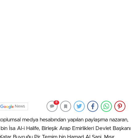
0
News
 toplumsal medya hesabından yapılan paylaşıma nazaran,
sa Al-i Halife, Birleşik Arap Emirlikleri Devlet Başkanı
tar Buyruğu Pir Temim bin Hamad Al Sani, Mısır