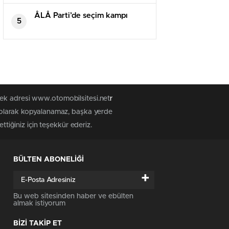
yapılan yaklaşık 45 bin konut
vatandaşlara teslim edildi
ÂLÂ Parti’de seçim kampı
5
tek adresi www.otomobilsitesi.net
r
z olarak kopyalanamaz, başka yerde
ttiğiniz için teşekkür ederiz.
BÜLTEN ABONELİĞİ
+
Bu web sitesinden haber ve ebülten
almak istiyorum
BİZİ TAKİP ET