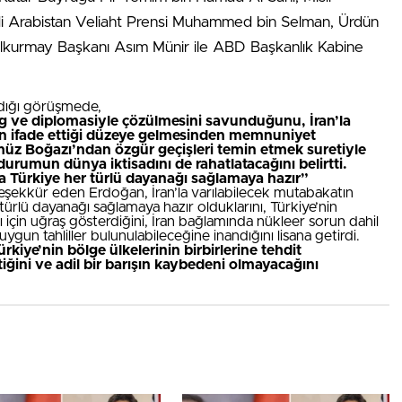
di Arabistan Veliaht Prensi Muhammed bin Selman, Ürdün
elkurmay Başkanı Asım Münir ile ABD Başkanlık Kabine
ndığı görüşmede,
log ve diplomasiyle çözülmesini savunduğunu, İran’la
n ifade ettiği düzeye gelmesinden memnuniyet
z Boğazı’ndan özgür geçişleri temin etmek suretiyle
 durumun dünya iktisadını de rahatlatacağını belirtti.
Türkiye her türlü dayanağı sağlamaya hazır”
eşekkür eden Erdoğan, İran’la varılabilecek mutabakatın
ürlü dayanağı sağlamaya hazır olduklarını, Türkiye’nin
için uğraş gösterdiğini, İran bağlamında nükleer sorun dahil
gun tahliller bulunulabileceğine inandığını lisana getirdi.
ye’nin bölge ülkelerinin birbirlerine tehdit
tiğini ve adil bir barışın kaybedeni olmayacağını