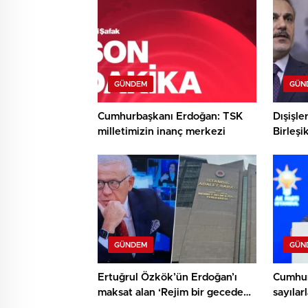
GÜNDEM
GÜN
Cumhurbaşkanı Erdoğan: TSK
Dışişle
milletimizin inanç merkezi
Birleşi
Miliba
GÜNDEM
GÜN
Ertuğrul Özkök’ün Erdoğan’ı
Cumhur
maksat alan ‘Rejim bir gecede
sayıla
çökecek’ kelamlarına
11 mily