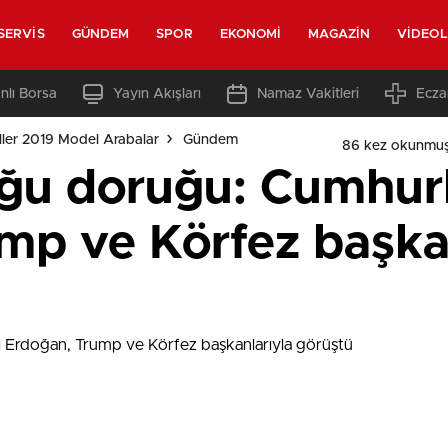
SERVIS
GÜNDEM
SPOR
EKONOMI
MAGAZIN
VIDEO
nlı Borsa
Yayın Akışları
Namaz Vakitleri
Ecza
ler 2019 Model Arabalar
Gündem
86 kez okunmuş
oğu doruğu: Cumhur
mp ve Körfez başka