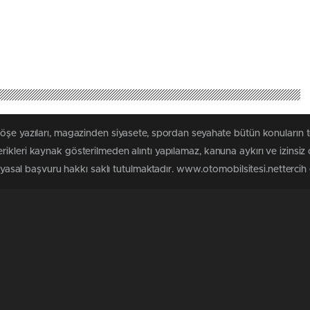
köşe yazıları, magazinden siyasete, spordan seyahate bütün konuların 
ikleri kaynak gösterilmeden alıntı yapılamaz, kanuna aykırı ve izinsi
n yasal başvuru hakkı saklı tutulmaktadır. www.otomobilsitesi.nettercih e