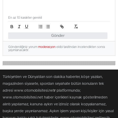
En az 10 karakter gerekli
Gönder
Gönderdiğiniz yorum
moderasyon
ekibi tarafından incelendikten sonra
yayınlanacaktır.
Türkiye'den ve Dünya’dan son dakika haberler, köşe yazıları,
magazinden siyasete, spordan seyahate bütün konuların tek
adresi www.otomobilsitesi.net
r
platformunda;
www.otomobilsitesi.net haber içerikleri kaynak gösterilmeden
alıntı yapılamaz, kanuna aykırı ve izinsiz olarak kopyalanamaz,
başka yerde yayınlanamaz. Aykırı işlem yapan kişi/kişiler için yasal