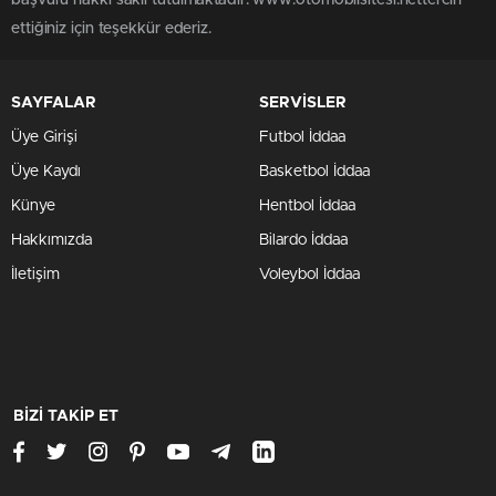
başvuru hakkı saklı tutulmaktadır. www.otomobilsitesi.nettercih
ettiğiniz için teşekkür ederiz.
SAYFALAR
SERVİSLER
Üye Girişi
Futbol İddaa
Üye Kaydı
Basketbol İddaa
Künye
Hentbol İddaa
Hakkımızda
Bilardo İddaa
İletişim
Voleybol İddaa
BİZİ TAKİP ET