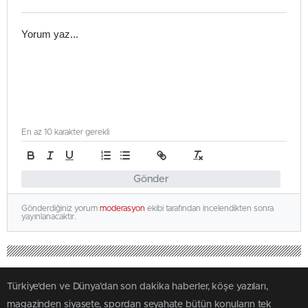
En az 10 karakter gerekli
Gönder
Gönderdiğiniz yorum
moderasyon
ekibi tarafından incelendikten sonra
yayınlanacaktır.
Türkiye'den ve Dünya’dan son dakika haberler, köşe yazıları,
magazinden siyasete, spordan seyahate bütün konuların tek