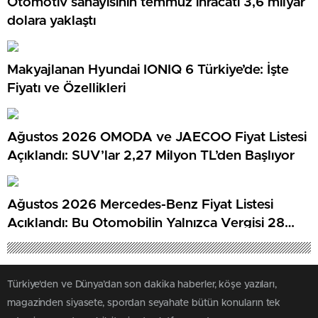
Otomotiv sanayisinin temmuz ihracatı 3,6 milyar
dolara yaklaştı
Makyajlanan Hyundai IONIQ 6 Türkiye’de: İşte
Fiyatı ve Özellikleri
Ağustos 2026 OMODA ve JAECOO Fiyat Listesi
Açıklandı: SUV’lar 2,27 Milyon TL’den Başlıyor
Ağustos 2026 Mercedes-Benz Fiyat Listesi
Açıklandı: Bu Otomobilin Yalnızca Vergisi 28
Milyon TL…
Türkiye'den ve Dünya’dan son dakika haberler, köşe yazıları,
magazinden siyasete, spordan seyahate bütün konuların tek