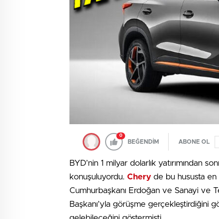
0
BEĞENDİM
ABONE OL
BYD’nin 1 milyar dolarlık yatırımından son
konuşuluyordu.
Chery
de bu hususta en 
Cumhurbaşkanı Erdoğan ve Sanayi ve Tek
Başkanı’yla görüşme gerçekleştirdiğini 
gelebileceğini göstermişti.