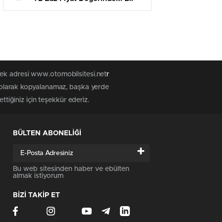
Araçta 17 Bin 700 TL Fiyat
Düşüşü Yaşanacak
tek adresi www.otomobilsitesi.net
r
z olarak kopyalanamaz, başka yerde
ttiğiniz için teşekkür ederiz.
BÜLTEN ABONELİĞİ
+
Bu web sitesinden haber ve ebülten
almak istiyorum
BİZİ TAKİP ET