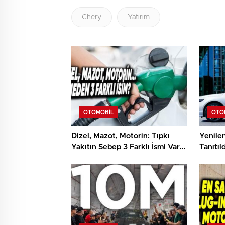
Chery
Yatırım
OTOMOBIL
OTO
Dizel, Mazot, Motorin: Tıpkı
Yenile
Yakıtın Sebep 3 Farklı İsmi Var?
Tanıtıl
İşte Nedeni
Özellik