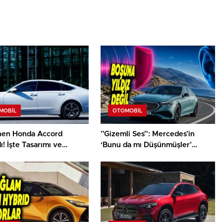
MOBIL
OTOMOBIL
nen Honda Accord
”Gizemli Ses”: Mercedes’in
dı! İşte Tasarımı ve
‘Bunu da mı Düşünmüşler’
leri
Dedirtecek İlginç Güvenlik
Özelliği