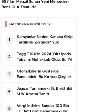
687 km Menzil Sunan Yeni Mercedes-
Benz GLA Tanıtıldı!
KATEGORİNİN POPÜLERLERİ
Kamyonlar Neden Kantara Girip
1
Tartılmak Zorunda? Yük
Limitini Aşıp Aşmadıkları Sırf
Küçük Bir Ayrıntı!
Togg T10X’in 2024 Yılı Sipariş
2
Takvimi Muhakkak Oldu: Bu Yıl
Çekiliş Yok!
Otomobillerin Gösterge
3
Panelindeki Bu Kırmızı Çizgiler
Ne Manaya Geliyor?
Jaguar Tarihindeki İlk Elektrikli
4
SUV Aracını Tanıttı
Vergi İndirimi Sonrası 100 Bin
5
TL Baz Fiyat Değerindeki Bir