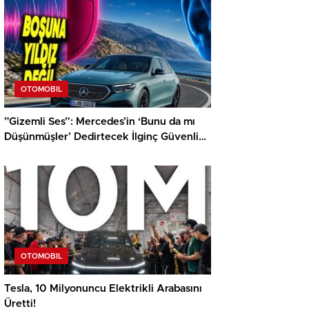
OTOMOBIL
”Gizemli Ses”: Mercedes’in ‘Bunu da mı
Düşünmüşler’ Dedirtecek İlginç Güvenlik
Özelliği
OTOMOBIL
Tesla, 10 Milyonuncu Elektrikli Arabasını
Üretti!