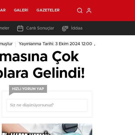
LAR
GALERI
GAZETELER
neler
Canlı Sonuçlar
İddaa
,
muştur
Yayınlanma Tarihi: 3 Ekim 2024 12:00
rmasına Çok
ara Gelindi!
HIZLI YORUM YAP