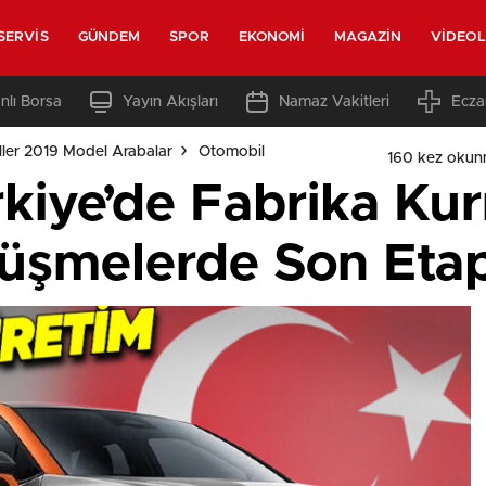
SERVIS
GÜNDEM
SPOR
EKONOMI
MAGAZIN
VIDEO
nlı Borsa
Yayın Akışları
Namaz Vakitleri
Ecza
ler 2019 Model Arabalar
Otomobil
160 kez okun
rkiye’de Fabrika Ku
rüşmelerde Son Etapl