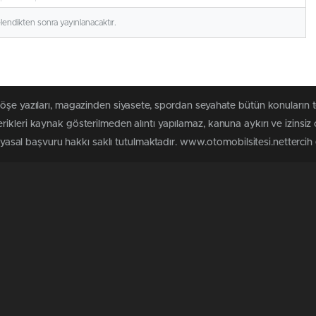
elendikten sonra yayınlanacaktır.
köşe yazıları, magazinden siyasete, spordan seyahate bütün konuların 
ikleri kaynak gösterilmeden alıntı yapılamaz, kanuna aykırı ve izinsi
n yasal başvuru hakkı saklı tutulmaktadır. www.otomobilsitesi.nettercih e