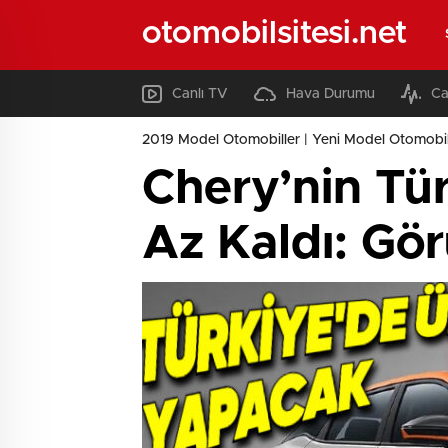
otomobilsitesi.net
Canlı TV
Hava Durumu
Ca
2019 Model Otomobiller | Yeni Model Otomobil
Chery’nin Tü
Az Kaldı: Gö