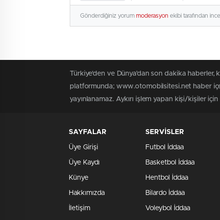
Gönderdiğiniz yorum
moderasyon
ekibi tarafından inc
Türkiye'den ve Dünya’dan son dakika haberler, 
platformunda; www.otomobilsitesi.net haber içer
yayınlanamaz. Aykırı işlem yapan kişi/kişiler içi
SAYFALAR
SERVİSLER
Üye Girişi
Futbol İddaa
Üye Kaydı
Basketbol İddaa
Künye
Hentbol İddaa
Hakkımızda
Bilardo İddaa
İletişim
Voleybol İddaa