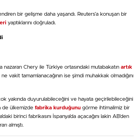
lendiren bir gelişme daha yaşandı. Reuters’a konuşan bir
eri
yaptıklarını doğruladı.
di
ına nazaran Chery ile Türkiye ortasındaki mutabakatın
artık
 ne vakit tamamlanacağının ise şimdi muhakkak olmadığını
ok yakında duyurulabileceğini ve hayata geçirilebileceğini
in de ülkemizde
fabrika kurduğunu
görme ihtimalimiz bir
daki birinci fabrikasını İspanya’da açacağını lakin AB’den
arı almıştı.