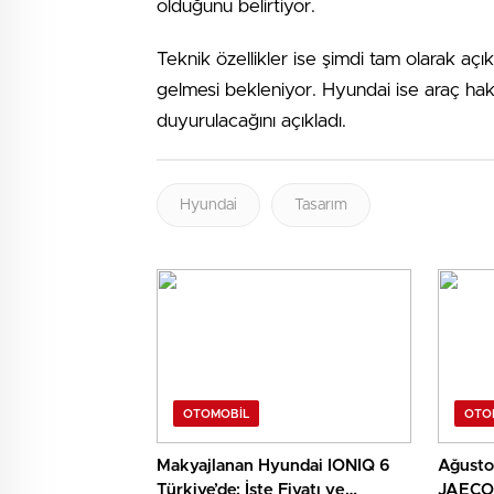
olduğunu belirtiyor.
Teknik özellikler ise şimdi tam olarak a
gelmesi bekleniyor. Hyundai ise araç hak
duyurulacağını açıkladı.
Hyundai
Tasarım
OTOMOBIL
OTO
Makyajlanan Hyundai IONIQ 6
Ağust
Türkiye’de: İşte Fiyatı ve
JAECOO 