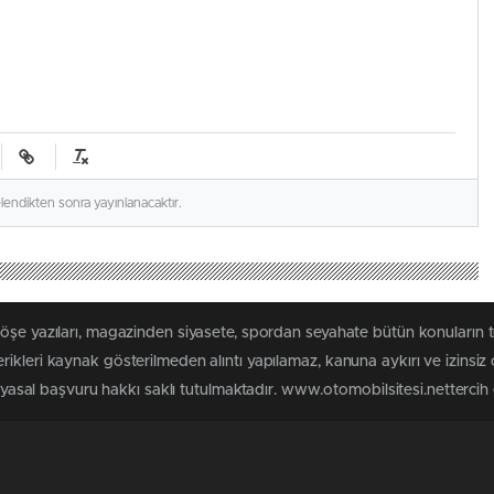
elendikten sonra yayınlanacaktır.
köşe yazıları, magazinden siyasete, spordan seyahate bütün konuların 
ikleri kaynak gösterilmeden alıntı yapılamaz, kanuna aykırı ve izinsi
n yasal başvuru hakkı saklı tutulmaktadır. www.otomobilsitesi.nettercih e