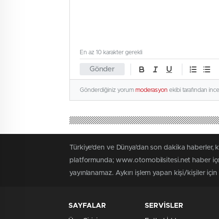
En az 10 karakter gerekli
Gönder
Gönderdiğiniz yorum
moderasyon
ekibi tarafından inc
Türkiye'den ve Dünya’dan son dakika haberler, 
platformunda; www.otomobilsitesi.net haber içer
yayınlanamaz. Aykırı işlem yapan kişi/kişiler içi
SAYFALAR
SERVİSLER