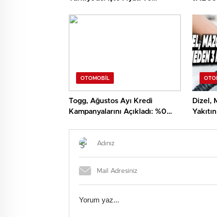
Özellikleri
SUV’lar
Başlıyo
OTOMOBIL
OTO
Togg, Ağustos Ayı Kredi
Dizel, 
Kampanyalarını Açıkladı: %0
Yakıtın
Faizli 1 Milyon TL Kredi Var!
İşte N