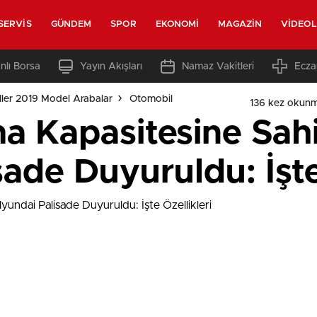
SERVIS
GÜNDEM
SPOR
EKONOMI
MAGAZIN
VIDEO
nlı Borsa
Yayın Akışları
Namaz Vakitleri
Ecza
ler 2019 Model Arabalar
Otomobil
136 kez okunm
a Kapasitesine Sah
ade Duyuruldu: İşte