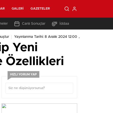
LAR
GALERI
GAZETELER
neler
Canlı Sonuçlar
İddaa
,
uştur
Yayınlanma Tarihi: 8 Aralık 2024 12:00
ip Yeni
 Özellikleri
HIZLI YORUM YAP