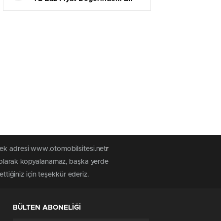
Araçta 17 Bin 700 TL Fiyat
Düşüşü Yaşanacak
tek adresi www.otomobilsitesi.net
r
z olarak kopyalanamaz, başka yerde
ttiğiniz için teşekkür ederiz.
BÜLTEN ABONELİĞİ