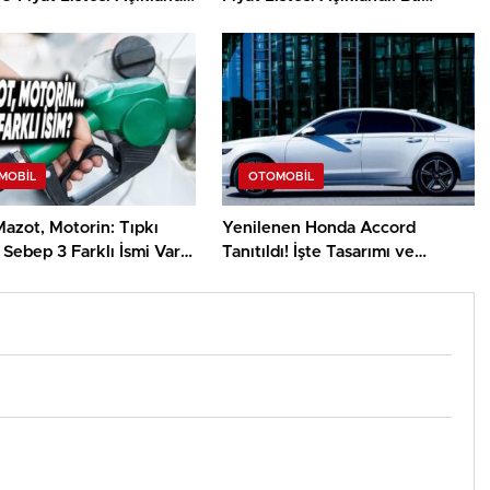
 2,27 Milyon TL’den
Otomobilin Yalnızca Vergisi 28
r
Milyon TL…
MOBIL
OTOMOBIL
Mazot, Motorin: Tıpkı
Yenilenen Honda Accord
 Sebep 3 Farklı İsmi Var?
Tanıtıldı! İşte Tasarımı ve
edeni
Özellikleri