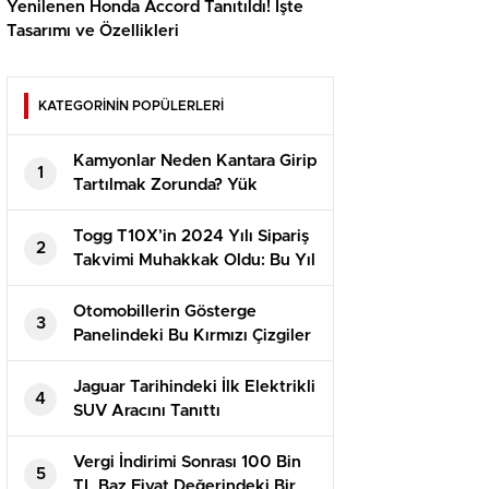
Yenilenen Honda Accord Tanıtıldı! İşte
Tasarımı ve Özellikleri
KATEGORİNİN POPÜLERLERİ
Kamyonlar Neden Kantara Girip
1
Tartılmak Zorunda? Yük
Limitini Aşıp Aşmadıkları Sırf
Küçük Bir Ayrıntı!
Togg T10X’in 2024 Yılı Sipariş
2
Takvimi Muhakkak Oldu: Bu Yıl
Çekiliş Yok!
Otomobillerin Gösterge
3
Panelindeki Bu Kırmızı Çizgiler
Ne Manaya Geliyor?
Jaguar Tarihindeki İlk Elektrikli
4
SUV Aracını Tanıttı
Vergi İndirimi Sonrası 100 Bin
5
TL Baz Fiyat Değerindeki Bir