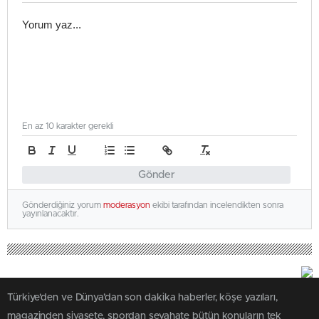
En az 10 karakter gerekli
Gönder
Gönderdiğiniz yorum
moderasyon
ekibi tarafından incelendikten sonra
yayınlanacaktır.
Türkiye'den ve Dünya’dan son dakika haberler, köşe yazıları,
magazinden siyasete, spordan seyahate bütün konuların tek