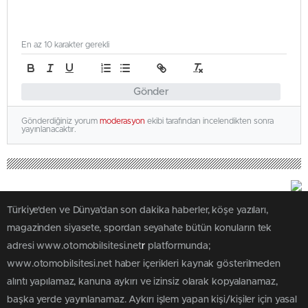
En az 10 karakter gerekli
Gönder
Gönderdiğiniz yorum
moderasyon
ekibi tarafından incelendikten sonra
yayınlanacaktır.
Türkiye'den ve Dünya’dan son dakika haberler, köşe yazıları,
magazinden siyasete, spordan seyahate bütün konuların tek
adresi www.otomobilsitesi.net
r
platformunda;
www.otomobilsitesi.net haber içerikleri kaynak gösterilmeden
alıntı yapılamaz, kanuna aykırı ve izinsiz olarak kopyalanamaz,
başka yerde yayınlanamaz. Aykırı işlem yapan kişi/kişiler için yasal