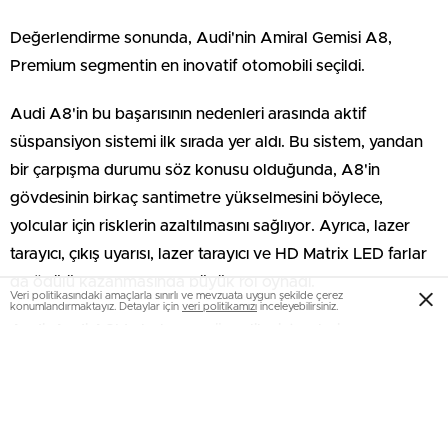
Değerlendirme sonunda, Audi'nin Amiral Gemisi A8,
Premium segmentin en inovatif otomobili seçildi.
Audi A8'in bu başarısının nedenleri arasında aktif
süspansiyon sistemi ilk sırada yer aldı. Bu sistem, yandan
bir çarpışma durumu söz konusu olduğunda, A8'in
gövdesinin birkaç santimetre yükselmesini böylece,
yolcular için risklerin azaltılmasını sağlıyor. Ayrıca, lazer
tarayıcı, çıkış uyarısı, lazer tarayıcı ve HD Matrix LED farlar
da ödülü kazanmasında büyük rol oynadı.
Veri politikasındaki amaçlarla sınırlı ve mevzuata uygun şekilde çerez
konumlandırmaktayız. Detaylar için
veri politikamızı
inceleyebilirsiniz.
Audi, Audi A8'de bulunan güvenlik sistemleri ve
pedalların ve direksiyonun bulunmadığı konsept modeli
Aicon ile 'Otonom Sürüş ve Güvenlik' kategorisinde,
Premium segmentin en inovatif markası ödülüne layık
görüldü.