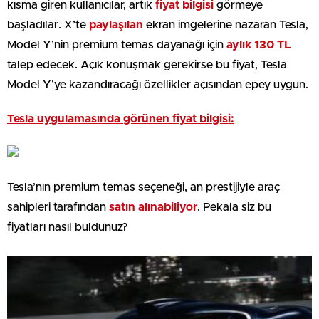
kısma giren kullanıcılar, artık
fiyat bilgisi
görmeye
başladılar. X’te
paylaşılan
ekran imgelerine nazaran Tesla,
Model Y’nin premium temas dayanağı için
aylık 130 TL
talep edecek. Açık konuşmak gerekirse bu fiyat, Tesla
Model Y’ye kazandıracağı özellikler açısından epey uygun.
Tesla uygulamasında görünen fiyat bilgisi:
Tesla’nın premium temas seçeneği, an prestijiyle araç
sahipleri tarafından
satın alınabiliyor
. Pekala siz bu
fiyatları nasıl buldunuz?