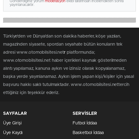
Gönderdiğiniz yorum
moderasyon
ekibi tarafından incelendikten sonra
yayınlanacaktır.
Türkiye'den ve Dünya’dan son dakika haberler, köşe yazıları,
magazinden siyasete, spordan seyahate bütün konuların tek
adresi www.otomobilsitesi.net
r
platformunda;
www.otomobilsitesi.net haber içerikleri kaynak gösterilmeden
alıntı yapılamaz, kanuna aykırı ve izinsiz olarak kopyalanamaz,
başka yerde yayınlanamaz. Aykırı işlem yapan kişi/kişiler için yasal
başvuru hakkı saklı tutulmaktadır. www.otomobilsitesi.nettercih
ettiğiniz için teşekkür ederiz.
SAYFALAR
SERVİSLER
Üye Girişi
Futbol İddaa
Üye Kaydı
Basketbol İddaa