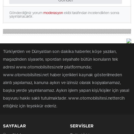
Gönder
Gönderdiğiniz yorum
moderasyon
ekibi tarafından incelendikten sonra
yayınlanacaktır.
Türkiye'den ve Dünya’dan son dakika haberler, köşe yazıları,
magazinden siyasete, spordan seyahate bütün konuların tek
adresi www.otomobilsitesi.net
r
platformunda;
www.otomobilsitesi.net haber içerikleri kaynak gösterilmeden
alıntı yapılamaz, kanuna aykırı ve izinsiz olarak kopyalanamaz,
başka yerde yayınlanamaz. Aykırı işlem yapan kişi/kişiler için yasal
başvuru hakkı saklı tutulmaktadır. www.otomobilsitesi.nettercih
ettiğiniz için teşekkür ederiz.
SAYFALAR
SERVİSLER