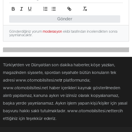
Gönder
Gönderdiğiniz yorum
moderasyon
ekibi tarafından incelendikten sonra
yayınlanacaktır.
Türkiye'den ve Dünya’dan son dakika haberler, köşe yazıları,
magazinden siyasete, spordan seyahate bütün konuların tek
adresi www.otomobilsitesi.net
r
platformunda;
www.otomobilsitesi.net haber içerikleri kaynak gösterilmeden
alıntı yapılamaz, kanuna aykırı ve izinsiz olarak kopyalanamaz,
başka yerde yayınlanamaz. Aykırı işlem yapan kişi/kişiler için yasal
başvuru hakkı saklı tutulmaktadır. www.otomobilsitesi.nettercih
ettiğiniz için teşekkür ederiz.