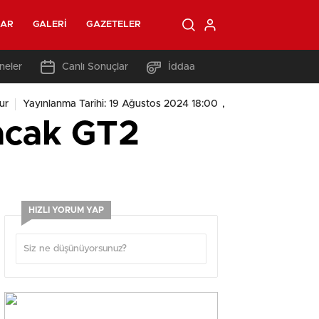
LAR
GALERI
GAZETELER
neler
Canlı Sonuçlar
İddaa
,
ur
Yayınlanma Tarihi: 19 Ağustos 2024 18:00
lacak GT2
HIZLI YORUM YAP