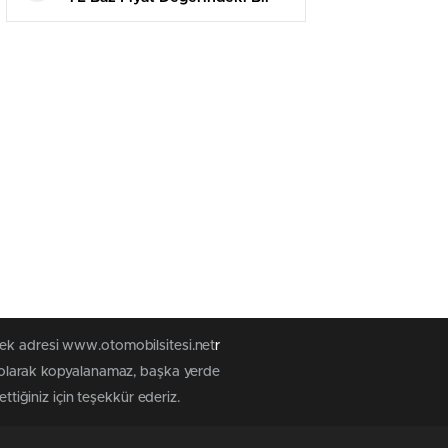
Araçta 17 Bin 700 TL Fiyat
Düşüşü Yaşanacak
tek adresi www.otomobilsitesi.net
r
z olarak kopyalanamaz, başka yerde
ttiğiniz için teşekkür ederiz.