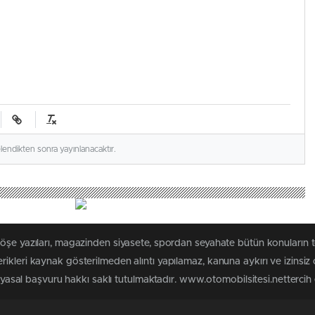
elendikten sonra yayınlanacaktır.
köşe yazıları, magazinden siyasete, spordan seyahate bütün konuların 
ikleri kaynak gösterilmeden alıntı yapılamaz, kanuna aykırı ve izinsi
n yasal başvuru hakkı saklı tutulmaktadır. www.otomobilsitesi.nettercih e