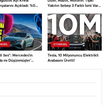
Ağustos Ayı Kredi
Dizel, Mazot, Motorin: Tıpkı
yalarını Açıkladı: %0
Yakıtın Sebep 3 Farklı İsmi Var?
1 Milyon TL Kredi Var!
İşte Nedeni
MOBIL
OTOMOBIL
i Ses”: Mercedes’in
Tesla, 10 Milyonuncu Elektrikli
da mı Düşünmüşler’
Arabasını Üretti!
cek İlginç Güvenlik
i