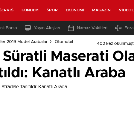
SERVIS
GÜNDEM
SPOR
EKONOMI
MAGAZIN
VIDEO
nlı Borsa
Yayın Akışları
Namaz Vakitleri
Ecza
ler 2019 Model Arabalar
Otomobil
402 kez okunmuşt
 Süratli Maserati O
tıldı: Kanatlı Araba