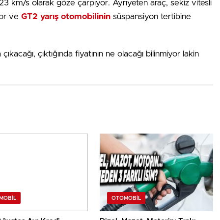
23 km/s olarak göze çarpıyor. Ayrıyeten araç, sekiz vitesli
yor ve
GT2 yarış otomobilinin
süspansiyon tertibine
a çıkacağı, çıktığında fiyatının ne olacağı bilinmiyor lakin
MOBIL
OTOMOBIL