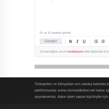
En az 10 karakter gerekli
Gönder
Gönderdiğiniz yorum
moderasyon
ekibi tarafından inc
Türkiye'den ve Dünya’dan son dakika haberler, 
platformunda; www.otomobilsitesi.net haber içer
yayınlanamaz. Aykırı işlem yapan kişi/kişiler içi