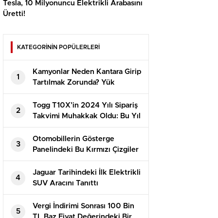
Tesla, 10 Milyonuncu Elektrikli Arabasını
Üretti!
KATEGORİNİN POPÜLERLERİ
Kamyonlar Neden Kantara Girip
1
Tartılmak Zorunda? Yük
Limitini Aşıp Aşmadıkları Sırf
Küçük Bir Ayrıntı!
Togg T10X’in 2024 Yılı Sipariş
2
Takvimi Muhakkak Oldu: Bu Yıl
Çekiliş Yok!
Otomobillerin Gösterge
3
Panelindeki Bu Kırmızı Çizgiler
Ne Manaya Geliyor?
Jaguar Tarihindeki İlk Elektrikli
4
SUV Aracını Tanıttı
Vergi İndirimi Sonrası 100 Bin
5
TL Baz Fiyat Değerindeki Bir