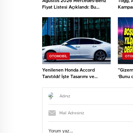
Ağustos 2026 Mercedes-Benz
Togg, 
Fiyat Listesi Açıklandı: Bu
Kampan
Otomobilin Yalnızca Vergisi 28
Faizli 
Milyon TL…
OTOMOBIL
OTO
Yenilenen Honda Accord
”Gizeml
Tanıtıldı! İşte Tasarımı ve
‘Bunu 
Özellikleri
Dedirte
Özelliğ