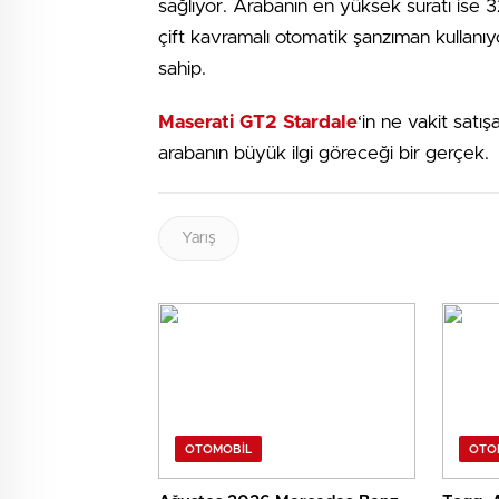
sağlıyor. Arabanın en yüksek suratı ise 3
çift kavramalı otomatik şanzıman kullanı
sahip.
Maserati GT2 Stardale
‘in ne vakit satış
arabanın büyük ilgi göreceği bir gerçek.
Yarış
OTOMOBIL
OTO