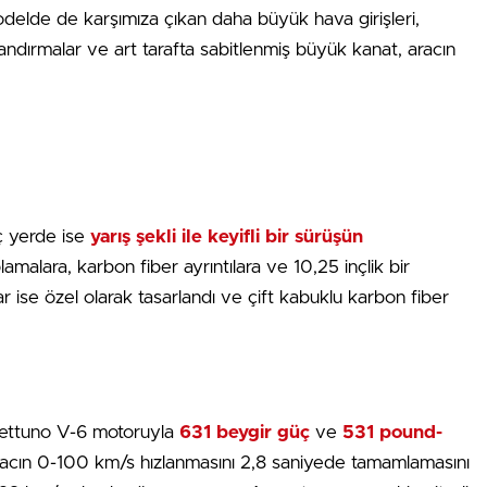
modelde de karşımıza çıkan daha büyük hava girişleri,
landırmalar ve art tarafta sabitlenmiş büyük kanat, aracın
ç yerde ise
yarış şekli ile keyifli bir sürüşün
plamalara, karbon fiber ayrıntılara ve 10,25 inçlik bir
r ise özel olarak tasarlandı ve çift kabuklu karbon fiber
ı Nettuno V-6 motoruyla
631 beygir güç
ve
531 pound-
aracın 0-100 km/s hızlanmasını 2,8 saniyede tamamlamasını