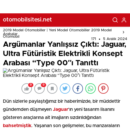
otomobilsitesi.net
2019 Model Otomobiller | Yeni Model Otomobiller 2019 Model
Arabalar
Otomobil
171
5 Aralık 2024
Argümanlar Yanlışsız Çıktı: Jaguar,
Ultra Fütüristik Elektrikli Konsept
Arabası “Type 00″ı Tanıttı
0
0
Dün sizlerle paylaştığımız bir haberimizde, bir müddettir
gündemden düşmeyen
Jaguar
‘ın yeni tasarım lisanını
gösteren araçlarına ait imajların sızdırıldığından
bahsetmiştik
. Yaşanan son gelişmeler, bu manzaraların