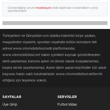
Gönderdiğiniz yorum
moderasyon
ekibi tarafından incelendikten sonra
yayınlanacaktır.
Türkiye'den ve Dünya’dan son dakika haberler, köşe yazıları,
magazinden siyasete, spordan seyahate bütün konuların tek
adresi www.otomobilsitesi.net
r
platformunda;
www.otomobilsitesi.net haber içerikleri kaynak gösterilmeden
alıntı yapılamaz, kanuna aykırı ve izinsiz olarak kopyalanamaz,
başka yerde yayınlanamaz. Aykırı işlem yapan kişi/kişiler için yasal
başvuru hakkı saklı tutulmaktadır. www.otomobilsitesi.nettercih
ettiğiniz için teşekkür ederiz.
SAYFALAR
SERVİSLER
Üye Girişi
Futbol İddaa