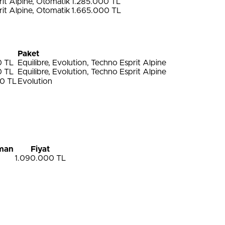
it Alpine, Otomatik
1.285.000 TL
it Alpine, Otomatik
1.665.000 TL
Paket
0 TL
Equilibre, Evolution, Techno Esprit Alpine
0 TL
Equilibre, Evolution, Techno Esprit Alpine
00 TL
Evolution
man
Fiyat
1.090.000 TL