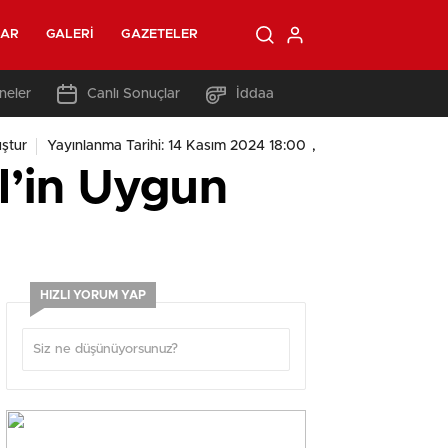
LAR
GALERI
GAZETELER
neler
Canlı Sonuçlar
İddaa
,
ştur
Yayınlanma Tarihi: 14 Kasım 2024 18:00
al’in Uygun
HIZLI YORUM YAP