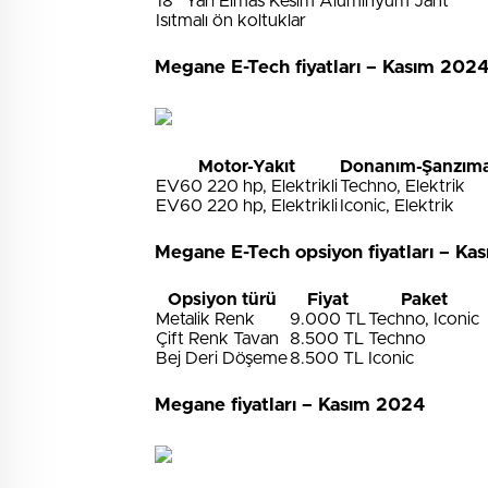
18” Yarı Elmas Kesim Aluminyum Jant
Isıtmalı ön koltuklar
Megane E-Tech fiyatları – Kasım 202
Motor-Yakıt
Donanım-Şanzım
EV60 220 hp, Elektrikli
Techno, Elektrik
EV60 220 hp, Elektrikli
Iconic, Elektrik
Megane E-Tech opsiyon fiyatları – Ka
Opsiyon türü
Fiyat
Paket
Metalik Renk
9.000 TL
Techno, Iconic
Çift Renk Tavan
8.500 TL
Techno
Bej Deri Döşeme
8.500 TL
Iconic
Megane fiyatları – Kasım 2024