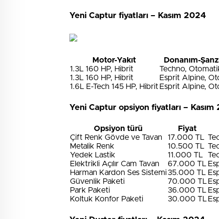
Yeni Captur fiyatları – Kasım 2024
Motor-Yakıt
Donanım-Şanz
1.3L 160 HP, Hibrit
Techno, Otomati
1.3L 160 HP, Hibrit
Esprit Alpine, O
1.6L E-Tech 145 HP, Hibrit
Esprit Alpine, O
Yeni Captur opsiyon fiyatları – Kasım
Opsiyon türü
Fiyat
Çift Renk Gövde ve Tavan
17.000 TL
Te
Metalik Renk
10.500 TL
Tec
Yedek Lastik
11.000 TL
Tec
Elektrikli Açılır Cam Tavan
67.000 TL
Esp
Harman Kardon Ses Sistemi
35.000 TL
Esp
Güvenlik Paketi
70.000 TL
Esp
Park Paketi
36.000 TL
Esp
Koltuk Konfor Paketi
30.000 TL
Esp