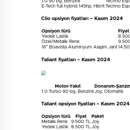
1.0 90 bg, Benzinli
Techno Espr
E-Tech full hybrid 145hp, Hibrit
Techno Espr
Clio opsiyon fiyatları – Kasım 2024
Opsiyon türü
Fiyat
Yedek Lastik
8.50
Özel/Metalik Renk
9.50
16″ Boavista Aluminyum Alaşım Jant
14.5
Taliant fiyatları – Kasım 2024
Motor-Yakıt
Donanım-Şanzı
1.0 Turbo 90 bg, Benzinli
Joy, Otomatik
Taliant opsiyon fiyatları – Kasım 2024
Opsiyon türü
Fiyat
Paket
Metalik Renk
9.500 TL
Joy
Yedek Lastik
8.500 TL
Joy