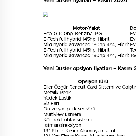
Yeni Duster fiyatları – Kasım 2024
Motor-Yakıt
Do
Eco-G 100hp, Benzin/LPG
Ev
E-Tech full hybrid 145hp, Hibrit
Ev
Mild hybrid advanced 130hp 4×4, Hibrit
Ev
E-Tech full hybrid 145hp, Hibrit
Te
Mild hybrid advanced 130hp 4×4, Hibrit
Te
Yeni Duster opsiyon fiyatları – Kasım
Opsiyon türü
Eller Özgür Renault Card Sistemi ve Çalışt
Metalik Renk
Yedek Lastik
Sis Farı
Ön ve yan park sensörü
Multiview kamera
Kör nokta ihtar sistemi
Isıtmalı direksiyon
18” Elmas Kesim Aluminyum Jant