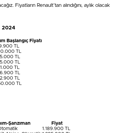
ağız. Fiyatların Renault’tan alındığını, aylık olacak
ım 2024
ım Başlangıç Fiyatı
89.900 TL
90.000 TL
95.000 TL
45.000 TL
41.000 TL
46.900 TL
92.900 TL
50.000 TL
ım-Şanzıman
Fiyat
Otomatik
1.189.900 TL