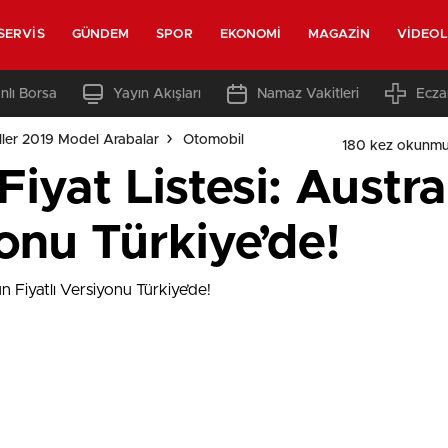
SERVIS
GÜNDEM
SPOR
EKONOMI
MAGAZIN
VIDEO
nlı Borsa
Yayın Akışları
Namaz Vakitleri
Ecza
ler 2019 Model Arabalar
Otomobil
180 kez okunmu
Fiyat Listesi: Austr
yonu Türkiye’de!