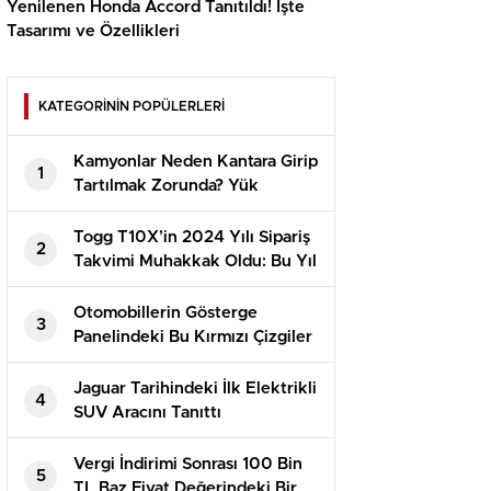
Yenilenen Honda Accord Tanıtıldı! İşte
Tasarımı ve Özellikleri
KATEGORİNİN POPÜLERLERİ
Kamyonlar Neden Kantara Girip
1
Tartılmak Zorunda? Yük
Limitini Aşıp Aşmadıkları Sırf
Küçük Bir Ayrıntı!
Togg T10X’in 2024 Yılı Sipariş
2
Takvimi Muhakkak Oldu: Bu Yıl
Çekiliş Yok!
Otomobillerin Gösterge
3
Panelindeki Bu Kırmızı Çizgiler
Ne Manaya Geliyor?
Jaguar Tarihindeki İlk Elektrikli
4
SUV Aracını Tanıttı
Vergi İndirimi Sonrası 100 Bin
5
TL Baz Fiyat Değerindeki Bir