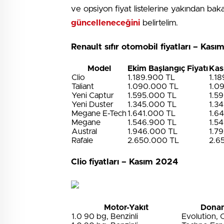
ve opsiyon fiyat listelerine yakından bakac
güncelleneceğini
belirtelim.
Renault sıfır otomobil fiyatları – Kas
Model
Ekim Başlangıç Fiyatı
Kas
Clio
1.189.900 TL
1.1
Taliant
1.090.000 TL
1.0
Yeni Captur
1.595.000 TL
1.5
Yeni Duster
1.345.000 TL
1.3
Megane E-Tech
1.641.000 TL
1.6
Megane
1.546.900 TL
1.5
Austral
1.946.000 TL
1.7
Rafale
2.650.000 TL
2.6
Clio fiyatları – Kasım 2024
Motor-Yakıt
Donan
1.0 90 bg, Benzinli
Evolution, 