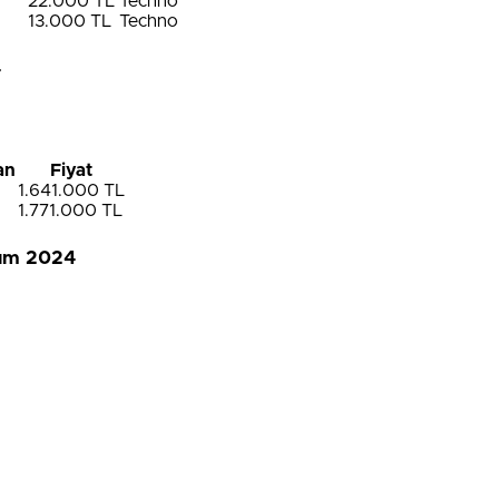
22.000 TL
Techno
13.000 TL
Techno
4
an
Fiyat
1.641.000 TL
1.771.000 TL
sım 2024