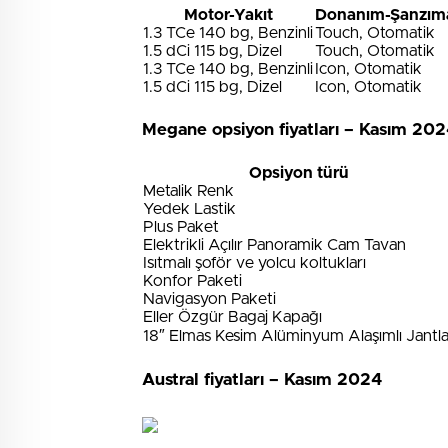
Motor-Yakıt
Donanım-Şanzım
1.3 TCe 140 bg, Benzinli
Touch, Otomatik
1.5 dCi 115 bg, Dizel
Touch, Otomatik
1.3 TCe 140 bg, Benzinli
Icon, Otomatik
1.5 dCi 115 bg, Dizel
Icon, Otomatik
Megane opsiyon fiyatları – Kasım 20
Opsiyon türü
Metalik Renk
Yedek Lastik
Plus Paket
Elektrikli Açılır Panoramik Cam Tavan
Isıtmalı şoför ve yolcu koltukları
Konfor Paketi
Navigasyon Paketi
Eller Özgür Bagaj Kapağı
18″ Elmas Kesim Alüminyum Alaşımlı Jantla
Austral fiyatları – Kasım 2024